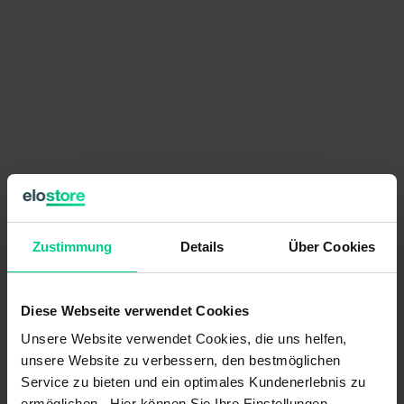
51,89 €
pro Stück
Preise exkl. MwSt. zzgl. Versandkosten
Zustimmung
Details
Über Cookies
verfügbar (75 Stk.), Lieferzeit 1-3 Tage
Stückzahl
Preis
Diese Webseite verwendet Cookies
ab 5 Stk.
49,29 €
- 5 %
Unsere Website verwendet Cookies, die uns helfen,
ab 10 Stk.
unsere Website zu verbessern, den bestmöglichen
45,60 €
- 12 %
Service zu bieten und ein optimales Kundenerlebnis zu
ab 25 Stk.
41,04 €
- 21 %
ermöglichen. Hier können Sie Ihre Einstellungen