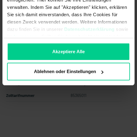
ab 50 Stk.
36,93 €
- 29 %
verwalten. Indem Sie auf "Akzeptieren" klicken, erklären
ab 100 Stk.
33,24 €
- 36 %
Sie sich damit einverstanden, dass Ihre Cookies für
diesen Zweck verwendet werden. Weitere Informationen
In den Warenkorb
dazu finden Sie in unserer
Datenschutzerklärung
sowie
im
Impressum
. Sollten Sie hiermit nicht einverstanden
Angebot erstellen
sein, können Sie die Verwendung von Cookies hier
ablehnen.
Akzeptiere Alle
Ablehnen oder Einstellungen
Ursprungsland
Deutschland
Artikelgewicht
0.046 kg
Zolltarifnummer
85365011