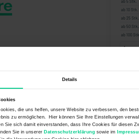
ab 5 Stk.
ab 10 Stk.
ab 25 Stk.
ab 50 Stk.
ab 100 Stk
Angebo
Details
Cookies
okies, die uns helfen, unsere Website zu verbessern, den best
bnis zu ermöglichen. Hier können Sie Ihre Einstellungen verwal
ren Sie sich damit einverstanden, dass Ihre Cookies für diesen
inden Sie in unserer
Datenschutzerklärung
sowie im
Impress