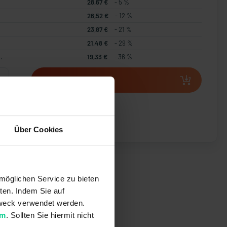
28,67 €
- 5 %
26,52 €
- 12 %
23,87 €
- 21 %
21,48 €
- 29 %
.
19,33 €
- 36 %
In den Warenkorb
t erstellen
Über Cookies
möglichen Service zu bieten
ten. Indem Sie auf
 Zweck verwendet werden.
um
. Sollten Sie hiermit nicht