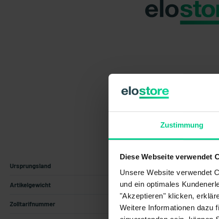
Zustimmung
Diese Webseite verwendet 
Ursprungsland
Deutschland
Unsere Website verwendet Co
und ein optimales Kundenerle
Artikelgewicht
0.01 kg
"Akzeptieren" klicken, erklä
Zolltarifnummer
85365011
Weitere Informationen dazu f