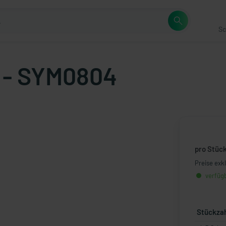
Sc
 - SYM0804
pro Stüc
Preise exk
verfügb
Stückza