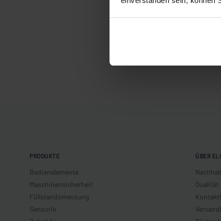
einverstanden sein, können 
PRODUKTE
ÜBER EL
Bedienelemente
Nachhalt
Maschinensicherheit
Qualität
Füllstandsmessung
Kontakt
Sensorik
Versand