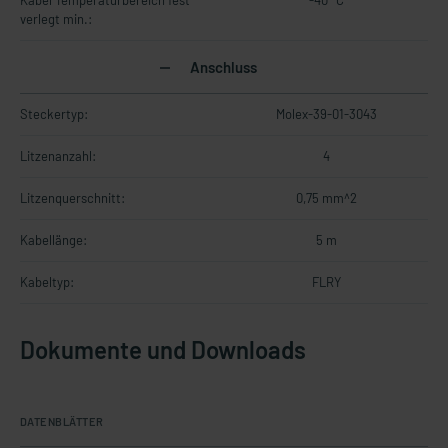
Kabel Temperaturbereich fest
-40 °C
verlegt min.:
Anschluss
Steckertyp:
Molex-39-01-3043
Litzenanzahl:
4
Litzenquerschnitt:
0,75 mm^2
Kabellänge:
5 m
Kabeltyp:
FLRY
Dokumente und Downloads
DATENBLÄTTER