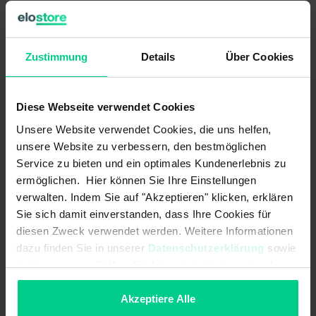
Anforderungen.
Zustimmung
Details
Über Cookies
Produktmerkmale
Diese Webseite verwendet Cookies
Ideal zur Anbindung der elobau Artikel
Unsere Website verwendet Cookies, die uns helfen,
Verschiedene Kabelmaterialien und Kabellängen verfügbar
unsere Website zu verbessern, den bestmöglichen
Varianz an diversen Steckern
Service zu bieten und ein optimales Kundenerlebnis zu
ermöglichen. Hier können Sie Ihre Einstellungen
Geeignet für Anforderungen in rauen Industrieumgebungen
verwalten. Indem Sie auf "Akzeptieren" klicken, erklären
Sie sich damit einverstanden, dass Ihre Cookies für
diesen Zweck verwendet werden. Weitere Informationen
dazu finden Sie in unserer
Datenschutzerklärung
sowie
Technische Daten
im
Impressum
. Sollten Sie hiermit nicht einverstanden
sein, können Sie die Verwendung von Cookies hier
ablehnen.
Akzeptiere Alle
L2DD005A
26,91 €