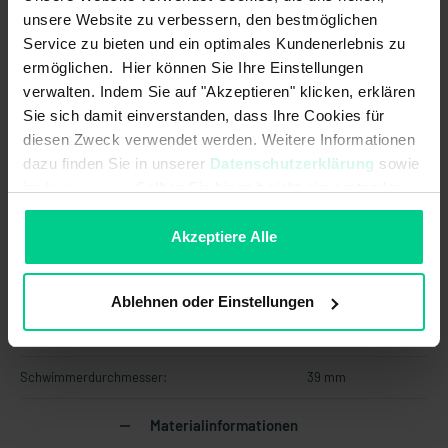
Temperaturausgang:
unsere Website zu verbessern, den bestmöglichen
Service zu bieten und ein optimales Kundenerlebnis zu
ermöglichen. Hier können Sie Ihre Einstellungen
Verpolungsschutz:
verwalten. Indem Sie auf "Akzeptieren" klicken, erklären
Sie sich damit einverstanden, dass Ihre Cookies für
Eigenschaften
diesen Zweck verwendet werden. Weitere Informationen
dazu finden Sie in unserer
Datenschutzerklärung
sowie
Einsatzbereich:
Industrie
im
Impressum
. Sollten Sie hiermit nicht einverstanden
sein, können Sie die Verwendung von Cookies hier
Kopf drehbar:
ablehnen.
Akzeptiere Alle
Mechanische Daten
Ablehnen oder Einstellungen
Empfohlene Mindestdichte des
0,65 g/cm^3
Mediums:
Schwimmerdurchmesser:
39 mm
Materialinformationen