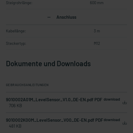
Steigrohrlänge:
600 mm
Anschluss
Kabellänge:
3 m
Steckertyp:
M12
Dokumente und Downloads
GEBRAUCHSANLEITUNGEN
9010002A01M_LevelSensor_V1.0_DE-EN.pdf PDF
download
706 KB
9010002K00M_LevelSensor_V00_DE-EN.pdf PDF
download
481 KB