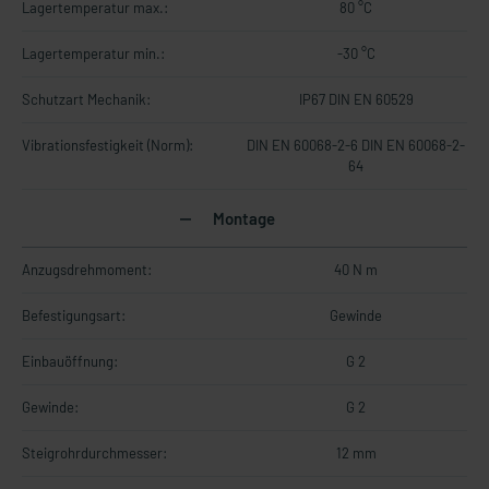
Lagertemperatur max.:
80 °C
Lagertemperatur min.:
-30 °C
Schutzart Mechanik:
IP67 DIN EN 60529
Vibrationsfestigkeit (Norm):
DIN EN 60068-2-6 DIN EN 60068-2-
64
Montage
Anzugsdrehmoment:
40 N m
Befestigungsart:
Gewinde
Einbauöffnung:
G 2
Gewinde:
G 2
Steigrohrdurchmesser:
12 mm