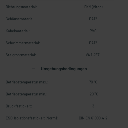
Dichtungsmaterial:
FKM (Viton)
Gehäusematerial:
PA12
Kabelmaterial:
PVC
Schwimmermaterial:
PA12
Steigrohrmaterial:
VA 1.4571
Umgebungsbedingungen
Betriebstemperatur max.:
70 °C
Betriebstemperatur min.:
-20 °C
Druckfestigkeit:
3
ESD-Isolationsfestigkeit (Norm):
DIN EN 61000-4-2