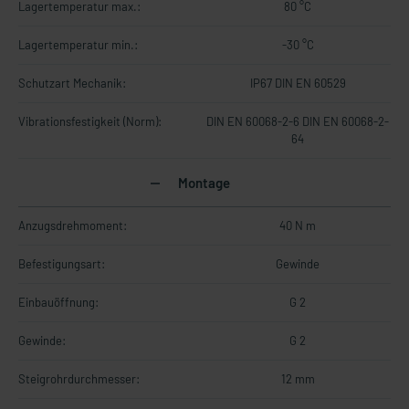
Lagertemperatur max.:
80 °C
Lagertemperatur min.:
-30 °C
Schutzart Mechanik:
IP67 DIN EN 60529
Vibrationsfestigkeit (Norm):
DIN EN 60068-2-6 DIN EN 60068-2-
64
Montage
Anzugsdrehmoment:
40 N m
Befestigungsart:
Gewinde
Einbauöffnung:
G 2
Gewinde:
G 2
Steigrohrdurchmesser:
12 mm