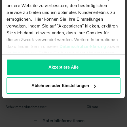
Temperaturausgang:
unsere Website zu verbessern, den bestmöglichen
Service zu bieten und ein optimales Kundenerlebnis zu
ermöglichen. Hier können Sie Ihre Einstellungen
Verpolungsschutz:
verwalten. Indem Sie auf "Akzeptieren" klicken, erklären
Sie sich damit einverstanden, dass Ihre Cookies für
Eigenschaften
diesen Zweck verwendet werden. Weitere Informationen
dazu finden Sie in unserer
Datenschutzerklärung
sowie
Einsatzbereich:
Industrie
im
Impressum
. Sollten Sie hiermit nicht einverstanden
sein, können Sie die Verwendung von Cookies hier
Kopf drehbar:
ablehnen.
Akzeptiere Alle
Mechanische Daten
Ablehnen oder Einstellungen
Empfohlene Mindestdichte des
0,65 g/cm^3
Mediums:
Schwimmerdurchmesser:
39 mm
Materialinformationen