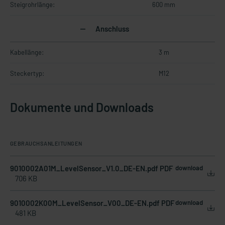
Steigrohrlänge:
600 mm
Anschluss
Kabellänge:
3 m
Steckertyp:
M12
Dokumente und Downloads
GEBRAUCHSANLEITUNGEN
9010002A01M_LevelSensor_V1.0_DE-EN.pdf PDF
download
706 KB
9010002K00M_LevelSensor_V00_DE-EN.pdf PDF
download
481 KB