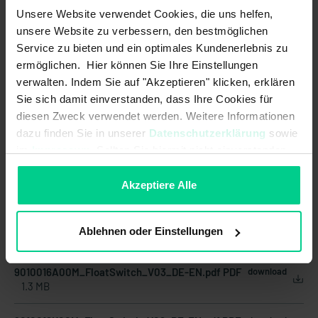
Ursprungsland
Deutschland
Unsere Website verwendet Cookies, die uns helfen,
unsere Website zu verbessern, den bestmöglichen
Artikelgewicht
0.696 kg
Service zu bieten und ein optimales Kundenerlebnis zu
Zolltarifnummer
85365019
ermöglichen. Hier können Sie Ihre Einstellungen
verwalten. Indem Sie auf "Akzeptieren" klicken, erklären
Sie sich damit einverstanden, dass Ihre Cookies für
diesen Zweck verwendet werden. Weitere Informationen
dazu finden Sie in unserer
Datenschutzerklärung
sowie
im
Impressum
. Sollten Sie hiermit nicht einverstanden
sein, können Sie die Verwendung von Cookies hier
Dokumente und Downloads
ablehnen.
Akzeptiere Alle
Ablehnen oder Einstellungen
GEBRAUCHSANLEITUNGEN
9010016A00M_FloatSwitch_V03_DE-EN.pdf PDF
download
1.3 MB