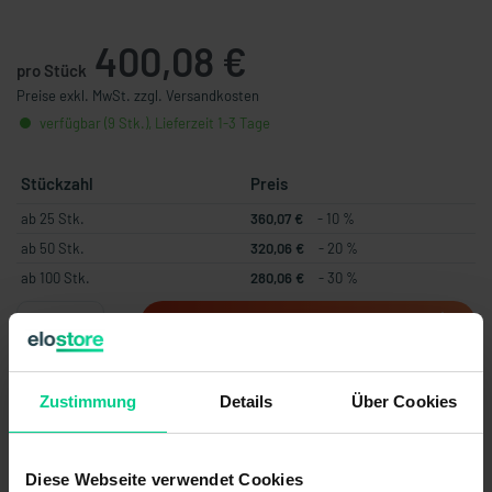
400,08 €
pro Stück
Preise exkl. MwSt. zzgl. Versandkosten
verfügbar (9 Stk.), Lieferzeit 1-3 Tage
Stückzahl
Preis
ab 25 Stk.
360,07 €
- 10 %
ab 50 Stk.
320,06 €
- 20 %
ab 100 Stk.
280,06 €
- 30 %
In den Warenkorb
Angebot erstellen
Zustimmung
Details
Über Cookies
Diese Webseite verwendet Cookies