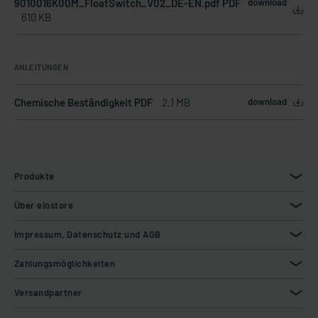
9010016K00M_FloatSwitch_V02_DE-EN.pdf PDF
download
610 KB
ANLEITUNGEN
Chemische Beständigkeit PDF
2.1 MB
download
Produkte
Über elostore
Impressum, Datenschutz und AGB
Zahlungsmöglichkeiten
Versandpartner