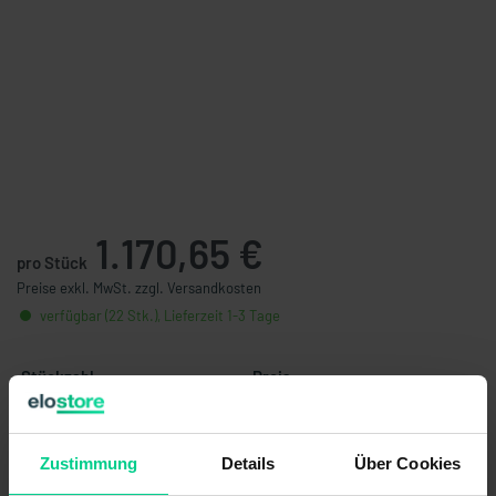
1.170,65 €
pro Stück
Preise exkl. MwSt. zzgl. Versandkosten
verfügbar (22 Stk.), Lieferzeit 1-3 Tage
Stückzahl
Preis
ab 6 Stk.
1.112,12 €
- 5 %
ab 12 Stk.
1.028,71 €
- 12 %
Zustimmung
Details
Über Cookies
ab 24 Stk.
925,84 €
- 21 %