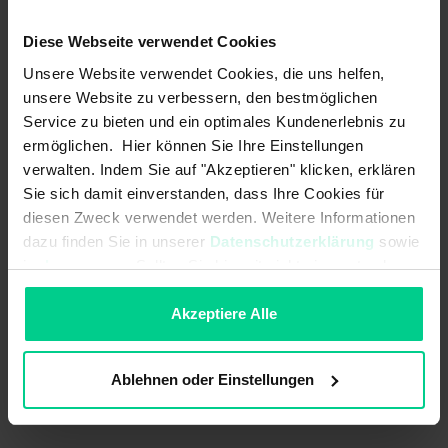
ab 48 Stk.
833,25 €
- 29 %
ab 96 Stk.
749,93 €
- 36 %
Diese Webseite verwendet Cookies
Unsere Website verwendet Cookies, die uns helfen,
In den Warenkorb
unsere Website zu verbessern, den bestmöglichen
Service zu bieten und ein optimales Kundenerlebnis zu
Angebot erstellen
ermöglichen. Hier können Sie Ihre Einstellungen
verwalten. Indem Sie auf "Akzeptieren" klicken, erklären
Sie sich damit einverstanden, dass Ihre Cookies für
diesen Zweck verwendet werden. Weitere Informationen
Ursprungsland
Deutschland
dazu finden Sie in unserer
Datenschutzerklärung
sowie
im
Impressum
. Sollten Sie hiermit nicht einverstanden
Artikelgewicht
1.5 kg
sein, können Sie die Verwendung von Cookies hier
Zolltarifnummer
85371098
ablehnen.
Akzeptiere Alle
Ablehnen oder Einstellungen