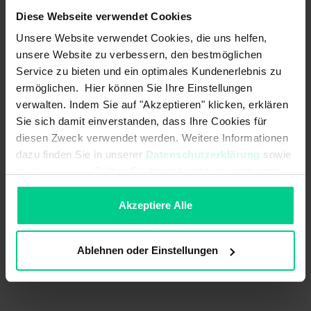
ab 24 Stk.
203,69 €
- 21 %
Diese Webseite verwendet Cookies
ab 48 Stk.
183,32 €
- 29 %
Unsere Website verwendet Cookies, die uns helfen,
ab 96 Stk.
164,99 €
- 36 %
unsere Website zu verbessern, den bestmöglichen
Service zu bieten und ein optimales Kundenerlebnis zu
In den Warenkorb
ermöglichen. Hier können Sie Ihre Einstellungen
verwalten. Indem Sie auf "Akzeptieren" klicken, erklären
Angebot erstellen
Sie sich damit einverstanden, dass Ihre Cookies für
diesen Zweck verwendet werden. Weitere Informationen
dazu finden Sie in unserer
Datenschutzerklärung
sowie
im
Impressum
. Sollten Sie hiermit nicht einverstanden
Ursprungsland
Deutschland
sein, können Sie die Verwendung von Cookies hier
ablehnen.
Akzeptiere Alle
Artikelgewicht
0.25 kg
Zolltarifnummer
85371098
Ablehnen oder Einstellungen