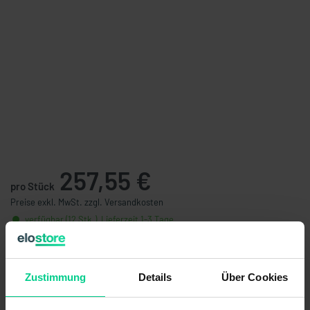
257,55 €
pro Stück
Preise exkl. MwSt. zzgl. Versandkosten
verfügbar (12 Stk.), Lieferzeit 1-3 Tage
Stückzahl
Preis
Zustimmung
Details
Über Cookies
ab 6 Stk.
244,67 €
- 5 %
ab 12 Stk.
226,32 €
- 12 %