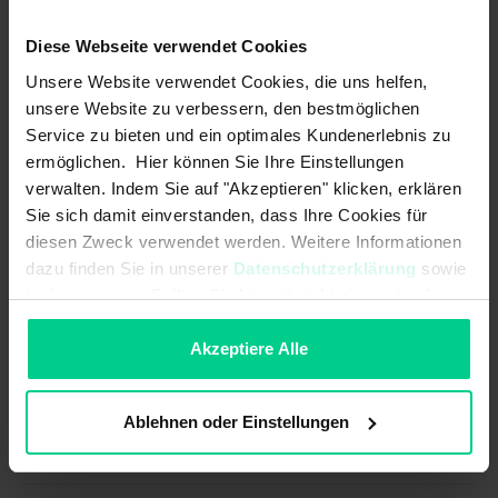
Betriebsspannung max.:
30 V DC
Diese Webseite verwendet Cookies
Betriebsspannung min.:
10 V DC
Unsere Website verwendet Cookies, die uns helfen,
unsere Website zu verbessern, den bestmöglichen
EMV-Emission (Norm):
DIN EN 13309, DIN EN ISO 14982,
ISO 13766, DIN EN 12895
Service zu bieten und ein optimales Kundenerlebnis zu
ermöglichen. Hier können Sie Ihre Einstellungen
EMV-Immunität (Norm):
DIN EN 13309, DIN EN ISO 14982,
verwalten. Indem Sie auf "Akzeptieren" klicken, erklären
ISO 13766, DIN EN 12895
Sie sich damit einverstanden, dass Ihre Cookies für
diesen Zweck verwendet werden. Weitere Informationen
Kontaktart:
-
dazu finden Sie in unserer
Datenschutzerklärung
sowie
Kurzschlussfestigkeit zu GND:
im
Impressum
. Sollten Sie hiermit nicht einverstanden
sein, können Sie die Verwendung von Cookies hier
Kurzschlussfestigkeit zu
ablehnen.
Akzeptiere Alle
Versorgung:
Lastwiderstand bei 10V max.:
250 Ohm
Ablehnen oder Einstellungen
Lastwiderstand bei 30V max.:
1250 Ohm