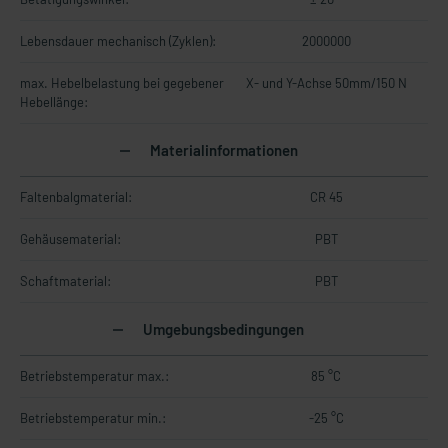
Lebensdauer mechanisch (Zyklen):
2000000
max. Hebelbelastung bei gegebener
X- und Y-Achse 50mm/150 N
Hebellänge:
Materialinformationen
Faltenbalgmaterial:
CR 45
Gehäusematerial:
PBT
Schaftmaterial:
PBT
Umgebungsbedingungen
Betriebstemperatur max.:
85 °C
Betriebstemperatur min.:
-25 °C