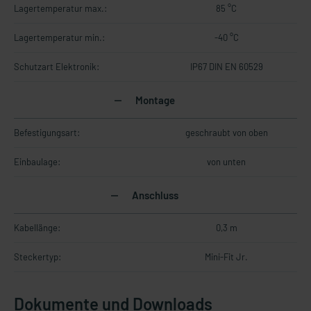
Lagertemperatur max.:
85 °C
Lagertemperatur min.:
-40 °C
Schutzart Elektronik:
IP67 DIN EN 60529
Montage
Befestigungsart:
geschraubt von oben
Einbaulage:
von unten
Anschluss
Kabellänge:
0,3 m
Steckertyp:
Mini-Fit Jr.
Dokumente und Downloads