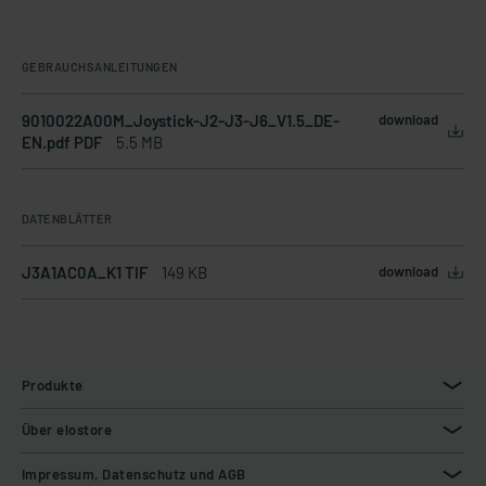
GEBRAUCHSANLEITUNGEN
9010022A00M_Joystick-J2-J3-J6_V1.5_DE-
download
EN.pdf PDF
5.5 MB
DATENBLÄTTER
J3A1AC0A_K1 TIF
149 KB
download
Produkte
Über elostore
Impressum, Datenschutz und AGB