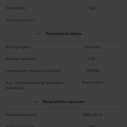
Technologie:
Hall
Verpolungsschutz:
-
Mechanische Daten
Betätigungsart:
einachsig
Betätigungswinkel:
± 20 °
Lebensdauer mechanisch (Zyklen):
1000000
max. Hebelbelastung bei gegebener
70 mm/250 N
Hebellänge:
Materialinformationen
Faltenbalgmaterial:
NBR 438.40
Gehäusematerial:
PBT