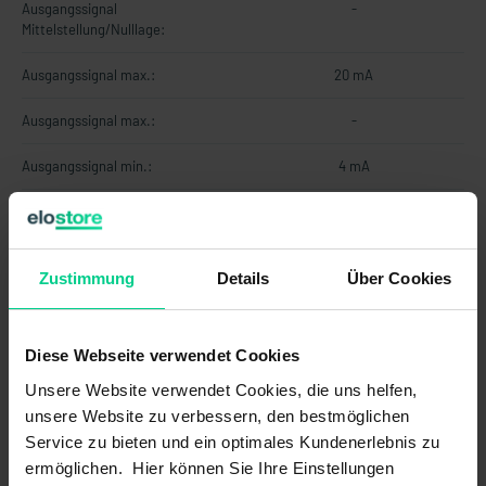
Ausgangssignal
-
Mittelstellung/Nulllage:
Ausgangssignal max.:
20 mA
Ausgangssignal max.:
-
Ausgangssignal min.:
4 mA
Ausgangssignal min.:
-
Betriebsspannung max.:
30 V DC
Zustimmung
Details
Über Cookies
Betriebsspannung min.:
10 V DC
EMV-Emission (Norm):
DIN EN 13309, DIN EN ISO 14982,
Diese Webseite verwendet Cookies
ISO 13766, DIN EN 12895
Unsere Website verwendet Cookies, die uns helfen,
EMV-Immunität (Norm):
DIN EN 13309, DIN EN ISO 14982,
unsere Website zu verbessern, den bestmöglichen
ISO 13766, DIN EN 12895
Service zu bieten und ein optimales Kundenerlebnis zu
ermöglichen. Hier können Sie Ihre Einstellungen
Kontaktart:
-