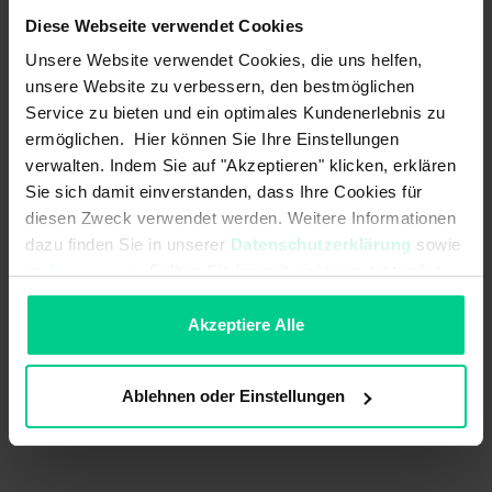
ab 24 Stk.
259,58 €
- 21 %
Diese Webseite verwendet Cookies
ab 48 Stk.
233,62 €
- 29 %
Unsere Website verwendet Cookies, die uns helfen,
ab 96 Stk.
210,26 €
- 36 %
unsere Website zu verbessern, den bestmöglichen
Service zu bieten und ein optimales Kundenerlebnis zu
In den Warenkorb
ermöglichen. Hier können Sie Ihre Einstellungen
verwalten. Indem Sie auf "Akzeptieren" klicken, erklären
Angebot erstellen
Sie sich damit einverstanden, dass Ihre Cookies für
diesen Zweck verwendet werden. Weitere Informationen
dazu finden Sie in unserer
Datenschutzerklärung
sowie
im
Impressum
. Sollten Sie hiermit nicht einverstanden
Ursprungsland
Deutschland
sein, können Sie die Verwendung von Cookies hier
ablehnen.
Akzeptiere Alle
Artikelgewicht
0.32 kg
Zolltarifnummer
85371098
Ablehnen oder Einstellungen