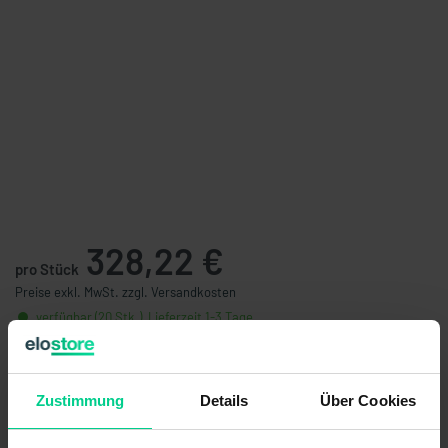
328,22 €
pro Stück
Preise exkl. MwSt. zzgl. Versandkosten
verfügbar (20 Stk.), Lieferzeit 1-3 Tage
Stückzahl
Preis
Zustimmung
Details
Über Cookies
ab 6 Stk.
311,81 €
- 5 %
ab 12 Stk.
288,42 €
- 12 %