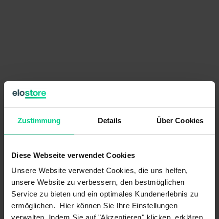
276,57 €
pro Stück
Zustimmung
Details
Über Cookies
Preise exkl. MwSt. zzgl. Versandkosten
verfügbar (45 Stk.), Lieferzeit 1-3 Tage
Diese Webseite verwendet Cookies
Stückzahl
Preis
Unsere Website verwendet Cookies, die uns helfen,
ab 25 Stk.
unsere Website zu verbessern, den bestmöglichen
248,91 €
- 10 %
Service zu bieten und ein optimales Kundenerlebnis zu
ab 50 Stk.
221,26 €
- 20 %
ermöglichen. Hier können Sie Ihre Einstellungen
ab 100 Stk.
193,60 €
- 30 %
verwalten. Indem Sie auf "Akzeptieren" klicken, erklären