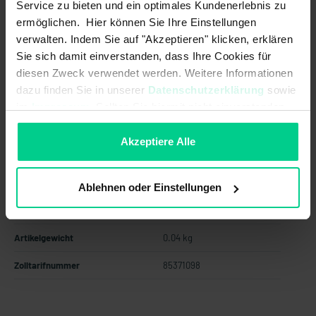
Service zu bieten und ein optimales Kundenerlebnis zu
ab 12 Stk.
169,85 €
- 12 %
ermöglichen. Hier können Sie Ihre Einstellungen
ab 24 Stk.
152,86 €
- 21 %
verwalten. Indem Sie auf "Akzeptieren" klicken, erklären
ab 48 Stk.
137,58 €
- 29 %
Sie sich damit einverstanden, dass Ihre Cookies für
ab 96 Stk.
123,82 €
- 36 %
diesen Zweck verwendet werden. Weitere Informationen
dazu finden Sie in unserer
Datenschutzerklärung
sowie
In den Warenkorb
im
Impressum
. Sollten Sie hiermit nicht einverstanden
sein, können Sie die Verwendung von Cookies hier
Angebot erstellen
ablehnen.
Akzeptiere Alle
Ablehnen oder Einstellungen
Ursprungsland
Deutschland
Artikelgewicht
0.04 kg
Zolltarifnummer
85371098