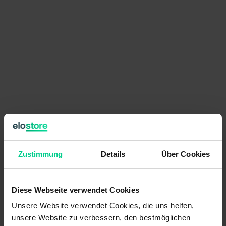
193,28 €
pro Stück
Zustimmung
Details
Über Cookies
Preise exkl. MwSt. zzgl. Versandkosten
verfügbar (21 Stk.), Lieferzeit 1-3 Tage
Diese Webseite verwendet Cookies
Stückzahl
Preis
Unsere Website verwendet Cookies, die uns helfen,
unsere Website zu verbessern, den bestmöglichen
ab 6 Stk.
183,62 €
- 5 %