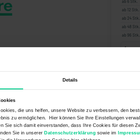
ab 6 Stk.
ab 12 Stk.
ab 24 Stk.
ab 48 Stk.
ab 96 Stk.
Angebo
Details
Cookies
okies, die uns helfen, unsere Website zu verbessern, den best
bnis zu ermöglichen. Hier können Sie Ihre Einstellungen verwal
ren Sie sich damit einverstanden, dass Ihre Cookies für diesen
inden Sie in unserer
Datenschutzerklärung
sowie im
Impress