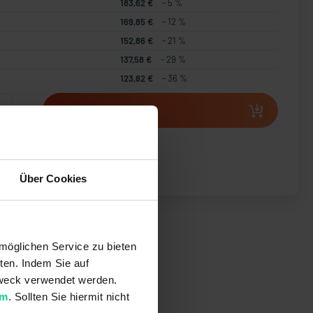
183,62 €
- 5 %
169,85 €
- 12 %
152,86 €
- 21 %
137,58 €
- 29 %
123,82 €
- 36 %
In den Warenkorb
t erstellen
Über Cookies
möglichen Service zu bieten
ten. Indem Sie auf
 Zweck verwendet werden.
um
. Sollten Sie hiermit nicht