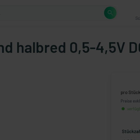
Sc
end halbred 0,5-4,5V 
pro Stüc
Preise exk
verfügb
Stückza