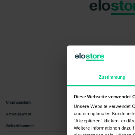
Zustimmung
Diese Webseite verwendet 
Ursprungsland
Deutschland
Unsere Website verwendet Co
und ein optimales Kundenerle
Artikelgewicht
0.055 kg
"Akzeptieren" klicken, erklä
Zolltarifnummer
85371098
Weitere Informationen dazu f