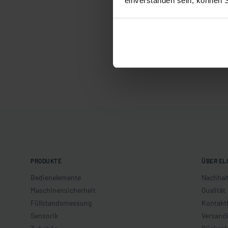
einverstanden sein, können 
PRODUKTE
ÜBER EL
Bedienelemente
Nachhalt
Maschinensicherheit
Qualität
Füllstandsmessung
Kontakt
Sensorik
Versand