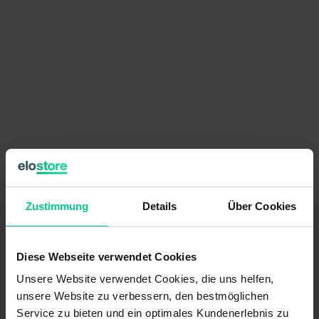
149,83 €
pro Stück
Zustimmung
Details
Über Cookies
Preise exkl. MwSt. zzgl. Versandkosten
verfügbar (12 Stk.), Lieferzeit 1-3 Tage
Diese Webseite verwendet Cookies
Stückzahl
Preis
Unsere Website verwendet Cookies, die uns helfen,
ab 6 Stk.
142,34 €
- 5 %
unsere Website zu verbessern, den bestmöglichen
ab 12 Stk.
131,67 €
- 12 %
Service zu bieten und ein optimales Kundenerlebnis zu