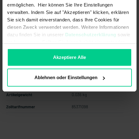
ab 24 Stk.
118,50 €
- 21 %
ermöglichen. Hier können Sie Ihre Einstellungen
ab 48 Stk.
106,65 €
- 29 %
verwalten. Indem Sie auf "Akzeptieren" klicken, erklären
Sie sich damit einverstanden, dass Ihre Cookies für
ab 96 Stk.
95,98 €
- 36 %
diesen Zweck verwendet werden. Weitere Informationen
In den Warenkorb
dazu finden Sie in unserer
Datenschutzerklärung
sowie
im
Impressum
. Sollten Sie hiermit nicht einverstanden
Angebot erstellen
sein, können Sie die Verwendung von Cookies hier
ablehnen.
Akzeptiere Alle
Ablehnen oder Einstellungen
Ursprungsland
Deutschland
Artikelgewicht
0.036 kg
Zolltarifnummer
85371098