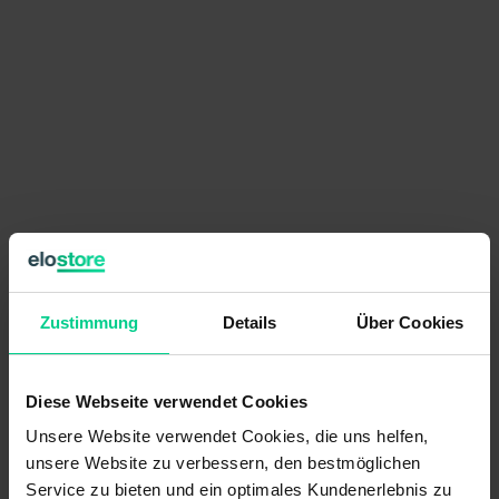
192,54 €
pro Stück
Zustimmung
Details
Über Cookies
Preise exkl. MwSt. zzgl. Versandkosten
verfügbar (12 Stk.), Lieferzeit 1-3 Tage
Diese Webseite verwendet Cookies
Stückzahl
Preis
Unsere Website verwendet Cookies, die uns helfen,
ab 6 Stk.
182,92 €
- 5 %
unsere Website zu verbessern, den bestmöglichen
ab 12 Stk.
169,20 €
- 12 %
Service zu bieten und ein optimales Kundenerlebnis zu