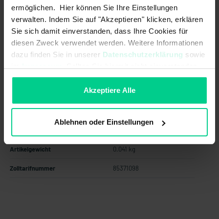
ab 24 Stk.
152,28 €
- 21 %
ermöglichen. Hier können Sie Ihre Einstellungen
ab 48 Stk.
137,05 €
- 29 %
verwalten. Indem Sie auf "Akzeptieren" klicken, erklären
Sie sich damit einverstanden, dass Ihre Cookies für
ab 96 Stk.
123,35 €
- 36 %
diesen Zweck verwendet werden. Weitere Informationen
In den Warenkorb
dazu finden Sie in unserer
Datenschutzerklärung
sowie
im
Impressum
. Sollten Sie hiermit nicht einverstanden
Angebot erstellen
sein, können Sie die Verwendung von Cookies hier
ablehnen.
Akzeptiere Alle
Ablehnen oder Einstellungen
Ursprungsland
Deutschland
Artikelgewicht
0.041 kg
Zolltarifnummer
85371098