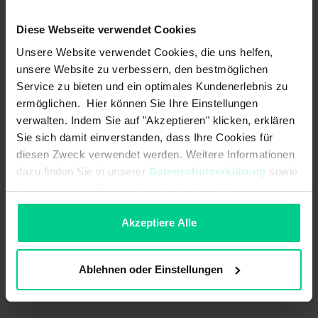
ab 50 Stk.
155,03 €
- 29 %
ab 100 Stk.
139,53 €
- 36 %
Diese Webseite verwendet Cookies
Unsere Website verwendet Cookies, die uns helfen,
In den Warenkorb
unsere Website zu verbessern, den bestmöglichen
Service zu bieten und ein optimales Kundenerlebnis zu
Angebot erstellen
ermöglichen. Hier können Sie Ihre Einstellungen
verwalten. Indem Sie auf "Akzeptieren" klicken, erklären
Sie sich damit einverstanden, dass Ihre Cookies für
diesen Zweck verwendet werden. Weitere Informationen
Ursprungsland
Deutschland
dazu finden Sie in unserer
Datenschutzerklärung
sowie
im
Impressum
. Sollten Sie hiermit nicht einverstanden
Artikelgewicht
0.06 kg
sein, können Sie die Verwendung von Cookies hier
Zolltarifnummer
90318020
ablehnen.
Akzeptiere Alle
Ablehnen oder Einstellungen