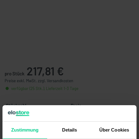
217,81 €
pro Stück
Preise exkl. MwSt. zzgl. Versandkosten
verfügbar (25 Stk.), Lieferzeit 1-3 Tage
Stückzahl
Preis
ab 5 Stk.
206,92 €
- 5 %
ab 10 Stk.
191,40 €
- 12 %
Zustimmung
Details
Über Cookies
ab 25 Stk.
172,26 €
- 21 %