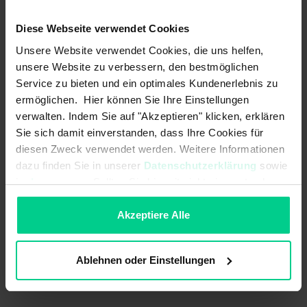
ab 50 Stk.
155,03 €
- 29 %
ab 100 Stk.
139,53 €
- 36 %
Diese Webseite verwendet Cookies
Unsere Website verwendet Cookies, die uns helfen,
In den Warenkorb
unsere Website zu verbessern, den bestmöglichen
Service zu bieten und ein optimales Kundenerlebnis zu
Angebot erstellen
ermöglichen. Hier können Sie Ihre Einstellungen
verwalten. Indem Sie auf "Akzeptieren" klicken, erklären
Sie sich damit einverstanden, dass Ihre Cookies für
diesen Zweck verwendet werden. Weitere Informationen
Ursprungsland
Deutschland
dazu finden Sie in unserer
Datenschutzerklärung
sowie
im
Impressum
. Sollten Sie hiermit nicht einverstanden
Artikelgewicht
0.068 kg
sein, können Sie die Verwendung von Cookies hier
Zolltarifnummer
90318020
ablehnen.
Akzeptiere Alle
Ablehnen oder Einstellungen