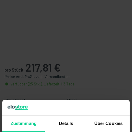
217,81 €
pro Stück
Preise exkl. MwSt. zzgl. Versandkosten
verfügbar (25 Stk.), Lieferzeit 1-3 Tage
Stückzahl
Preis
ab 5 Stk.
206,92 €
- 5 %
ab 10 Stk.
191,40 €
- 12 %
Zustimmung
Details
Über Cookies
ab 25 Stk.
172,26 €
- 21 %