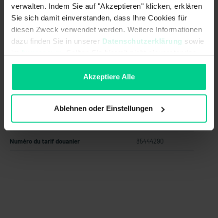
À partir de 100 pièces
81,35 €
- 30 %
verwalten. Indem Sie auf "Akzeptieren" klicken, erklären
Sie sich damit einverstanden, dass Ihre Cookies für
Ajouter au panier
diesen Zweck verwendet werden. Weitere Informationen
dazu finden Sie in unserer
Datenschutzerklärung
sowie
Créer une offre
im
Impressum
. Sollten Sie hiermit nicht einverstanden
sein, können Sie die Verwendung von Cookies hier
ablehnen.
Akzeptiere Alle
Pays d'origine
Allemagne
Ablehnen oder Einstellungen
Poids de l'article
0.981 kg
Numéro du tarif douanier
85444290