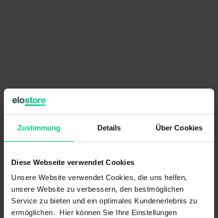
116,22 €
Zustimmung
Details
Über Cookies
par pièce
Prix HT, frais de livraison en sus
Disponible (96 pcs.), délai de livraison 1-3 jours
Diese Webseite verwendet Cookies
Unsere Website verwendet Cookies, die uns helfen,
Quantité
Prix unitaire
unsere Website zu verbessern, den bestmöglichen
À partir de 25 pièces
104,60 €
- 10 %
Service zu bieten und ein optimales Kundenerlebnis zu
À partir de 50 pièces
92,98 €
- 20 %
ermöglichen. Hier können Sie Ihre Einstellungen