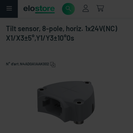
Tilt sensor, 8-pole, horiz. 1x24V(NC)
X1/X3±5°,Y1/Y3±10°0s
N° d'art.
N4AD0A1AAK002