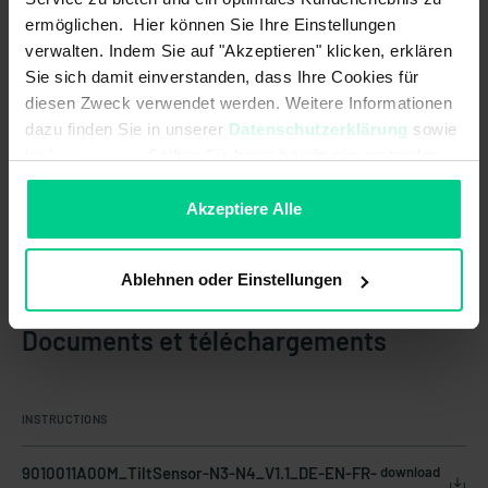
ermöglichen. Hier können Sie Ihre Einstellungen
verwalten. Indem Sie auf "Akzeptieren" klicken, erklären
Pays d'origine
Allemagne
Sie sich damit einverstanden, dass Ihre Cookies für
diesen Zweck verwendet werden. Weitere Informationen
Poids de l'article
0.1 kg
dazu finden Sie in unserer
Datenschutzerklärung
sowie
Numéro du tarif douanier
90318020
im
Impressum
. Sollten Sie hiermit nicht einverstanden
sein, können Sie die Verwendung von Cookies hier
ablehnen.
Akzeptiere Alle
Ablehnen oder Einstellungen
Documents et téléchargements
INSTRUCTIONS
9010011A00M_TiltSensor-N3-N4_V1.1_DE-EN-FR-
download