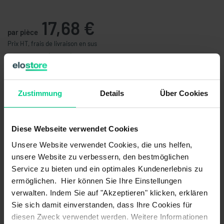
17,68 €
par pièce
Prix HT, frais de livraison en sus
Disponible (70 pcs.), délai de livraison 1-3 jours
Quantité
Prix unitaire
Zustimmung
Details
Über Cookies
À partir de 5 pièces
16,80 €
- 5 %
À partir de 10 pièces
15,54 €
- 12 %
À partir de 25 pièces
13,99 €
- 21 %
Diese Webseite verwendet Cookies
À partir de 50 pièces
12,59 €
- 29 %
Unsere Website verwendet Cookies, die uns helfen,
À partir de 100 pièces
11,33 €
- 36 %
unsere Website zu verbessern, den bestmöglichen
Service zu bieten und ein optimales Kundenerlebnis zu
Ajouter au panier
ermöglichen. Hier können Sie Ihre Einstellungen
verwalten. Indem Sie auf "Akzeptieren" klicken, erklären
Créer une offre
Sie sich damit einverstanden, dass Ihre Cookies für
diesen Zweck verwendet werden. Weitere Informationen