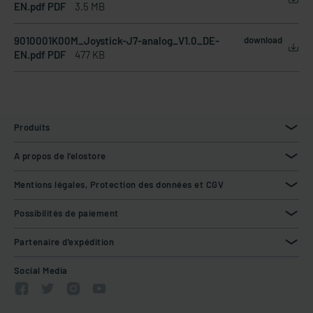
EN.pdf PDF
3.5 MB
9010001K00M_Joystick-J7-analog_V1.0_DE-
download
EN.pdf PDF
477 KB
Produits
A propos de l'elostore
Mentions légales, Protection des données et CGV
Possibilités de paiement
Partenaire d'expédition
Social Media