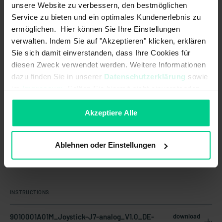
unsere Website zu verbessern, den bestmöglichen
Service zu bieten und ein optimales Kundenerlebnis zu
ermöglichen. Hier können Sie Ihre Einstellungen
Pays d'origine
Allemagne
verwalten. Indem Sie auf "Akzeptieren" klicken, erklären
Poids de l'article
0.795 kg
Sie sich damit einverstanden, dass Ihre Cookies für
diesen Zweck verwendet werden. Weitere Informationen
Numéro du tarif douanier
85371098
dazu finden Sie in unserer
Datenschutzerklärung
sowie
im
Impressum
. Sollten Sie hiermit nicht einverstanden
sein, können Sie die Verwendung von Cookies hier
ablehnen.
Akzeptiere Alle
Ablehnen oder Einstellungen
Documents et téléchargements
INSTRUCTIONS
9010001A01M_Joystick-J7-analog_V1.0_DE-
download