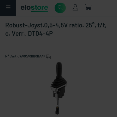
Robust-Joyst.0,5-4,5V ratio. 25°, t/t,
o. Verr., DT04-4P
N° d'art.
J7A6CA0BB0BAAF