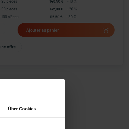
e 25 pièces
148,50 €
- 10 %
e 50 pièces
132,00 €
- 20 %
e 100 pièces
115,50 €
- 30 %
Ajouter au panier
une offre
Über Cookies