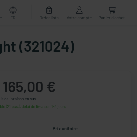
e
FR
Order lists
Votre compte
Panier d'achat
ght (321024)
165,00 €
ais de livraison en sus
ble (21 pcs.), délai de livraison 1-3 jours
Prix unitaire