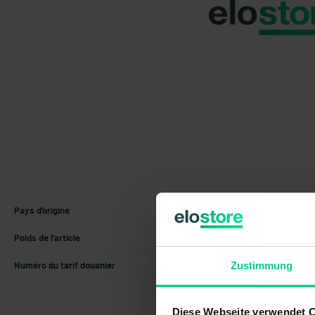
Pays d'origine
Allemagne
Poids de l'article
0.104 kg
Numéro du tarif douanier
85365019
Zustimmung
Diese Webseite verwendet 