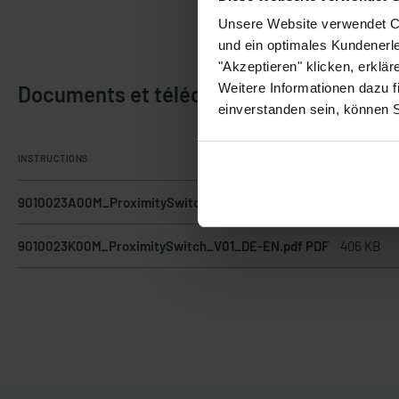
Unsere Website verwendet Co
und ein optimales Kundenerle
"Akzeptieren" klicken, erklä
Weitere Informationen dazu f
Documents et téléchargements
einverstanden sein, können 
INSTRUCTIONS
9010023A00M_ProximitySwitch_V01_DE-EN.pdf PDF
559 KB
9010023K00M_ProximitySwitch_V01_DE-EN.pdf PDF
406 KB