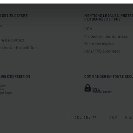
S DE L'ELOSTORE
MENTIONS LÉGALES, PROTE
DES DONNÉES ET CGV
té
CGV
Protection des données
re de contact
Mentions légales
ions sur l'expédition
Aide/FAQ & contact
IRE D'EXPÉDITION
COMMANDER EN TOUTE SÉC
CGV
Prot
DE
GB
FR