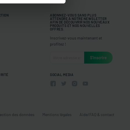
CTION
ABONNEZ-VOUS SANS PLUS
ATTENDRE À NOTRE NEWSLETTER
AFIN DE DÉCOUVRIR NOS NOUVEAUX
PRODUITS ET NOS NOUVELLES
OFFRES.
Inscrivez-vous maintenant et
profitez !
URITÉ
SOCIAL MEDIA
ection des données
Mentions légales
Aide/FAQ & contact