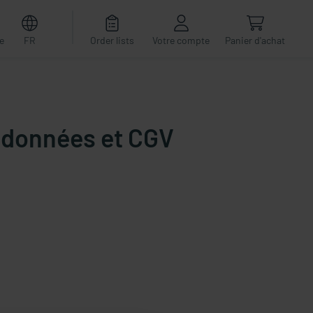
e
FR
Order lists
Votre compte
Panier d'achat
s données et CGV