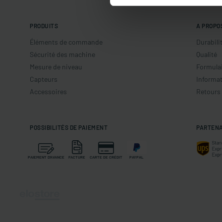
PRODUITS
A PROPO
Éléments de commande
Durabili
Sécurité des machine
Qualité
Mesure de niveau
Formulai
Capteurs
Informat
Accessoires
Retours
POSSIBILITÉS DE PAIEMENT
PARTENA
PAIEMENT D'AVANCE
FACTURE
CARTE DE CRÉDIT
PAYPAL