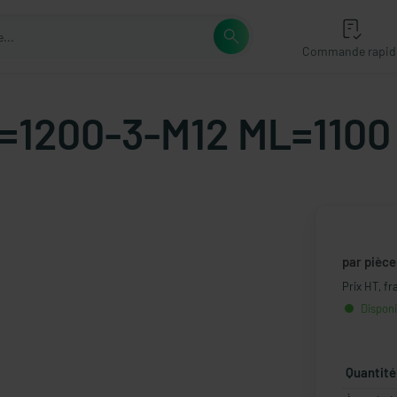
Commande rapid
L=1200-3-M12 ML=1100
par pièce
Prix HT, fr
Disponi
Quantité