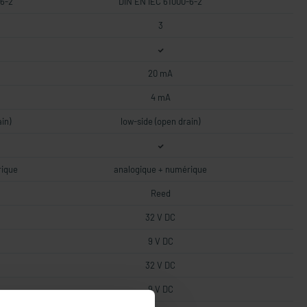
-6-2
DIN EN IEC 61000-6-2
3
20 mA
4 mA
in)
low-side (open drain)
rique
analogique + numérique
Reed
32 V DC
9 V DC
32 V DC
9 V DC