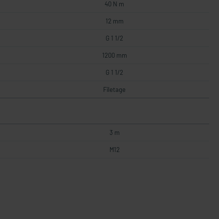
40 N m
12 mm
G 1 1/2
1200 mm
G 1 1/2
Filetage
3 m
M12