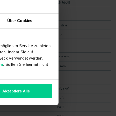
DIN EN 55011
Über Cookies
Industrie
möglichen Service zu bieten
ten. Indem Sie auf
0,65 g/cm^3
 Zweck verwendet werden.
um
. Sollten Sie hiermit nicht
39 mm
FKM (Viton)
Akzeptiere Alle
PVC
PA12