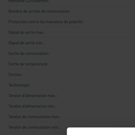
Immunité CEM (Norme):
Nombre de sorties de commutation:
Protection contre les inversions de polarité:
Signal de sortie max.:
Signal de sortie min.:
Sortie de commutation:
Sortie de température:
Sorties:
Technologie:
Tension d'alimentation max.:
Tension d'alimentation min.:
Tension de commutation max.:
Tension de commutation min.: