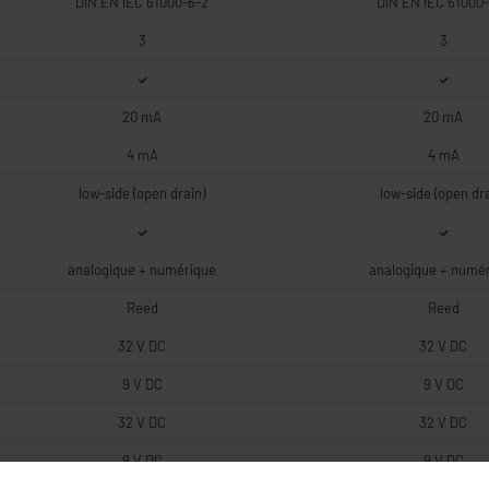
DIN EN IEC 61000-6-2
DIN EN IEC 61000
3
3
20 mA
20 mA
4 mA
4 mA
low-side (open drain)
low-side (open dra
analogique + numérique
analogique + numé
Reed
Reed
32 V DC
32 V DC
9 V DC
9 V DC
32 V DC
32 V DC
9 V DC
9 V DC