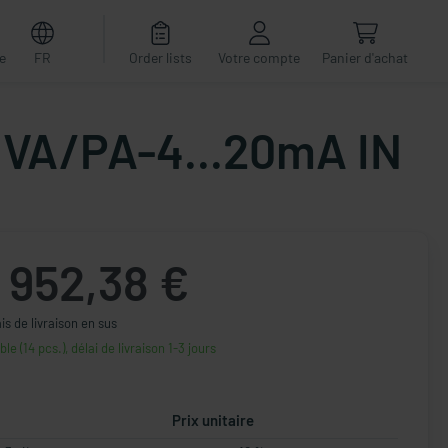
e
FR
Order lists
Votre compte
Panier d'achat
 VA/PA-4...20mA IN
952,38 €
ais de livraison en sus
ble (14 pcs.), délai de livraison 1-3 jours
Prix unitaire