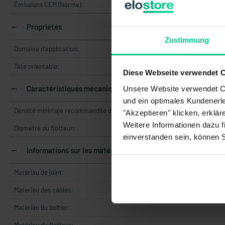
Émissions CEM (Norme):
Propriétés
Zustimmung
Domaine d'application:
Tête orientable:
Diese Webseite verwendet 
Caractéristiques mécaniques
Unsere Website verwendet Co
und ein optimales Kundenerle
Densité minimale recommandée du milieu:
"Akzeptieren" klicken, erklä
Weitere Informationen dazu f
Diamètre du flotteur:
einverstanden sein, können 
Informations sur les matériaux
Matériau de joint:
Matériau des câbles:
Matériau du boîtier: