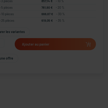
e 3 pièces
857,14 €
- 10 %
e 5 pièces
761,90 €
- 20 %
e 10 pièces
666,67 €
- 30 %
e 25 pièces
619,05 €
- 35 %
er les variantes
Ajouter au panier
une offre