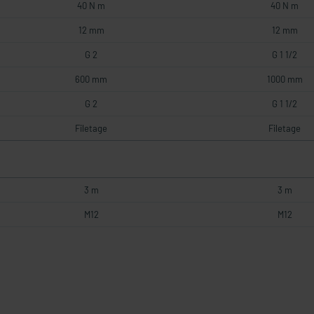
40 N m
40 N m
12 mm
12 mm
G 2
G 1 1/2
600 mm
1000 mm
G 2
G 1 1/2
Filetage
Filetage
3 m
3 m
M12
M12