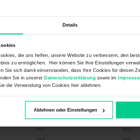
DIN EN 55011
DIN EN 55011
Details
Industrie
Industrie
Cookies
okies, die uns helfen, unsere Website zu verbessern, den best
bnis zu ermöglichen. Hier können Sie Ihre Einstellungen verwal
0,65 g/cm^3
0,65 g/cm^3
ren Sie sich damit einverstanden, dass Ihre Cookies für diesen
inden Sie in unserer
Datenschutzerklärung
sowie im
Impress
39 mm
39 mm
Sie die Verwendung von Cookies hier ablehnen.
FKM (Viton)
FKM (Viton)
Ablehnen oder Einstellungen
PVC
PVC
PA12
PA12