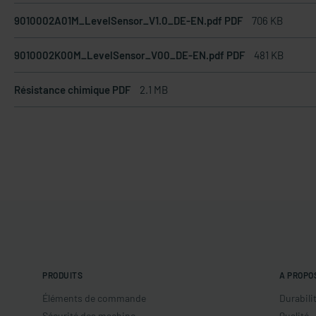
9010002A01M_LevelSensor_V1.0_DE-EN.pdf PDF
706 KB
9010002K00M_LevelSensor_V00_DE-EN.pdf PDF
481 KB
Résistance chimique PDF
2.1 MB
PRODUITS
A PROPO
Éléments de commande
Durabili
Sécurité des machine
Qualité