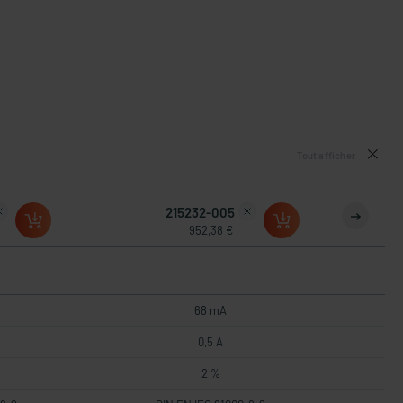
Tout afficher
215232-005
952,38 €
68 mA
0,5 A
2 %