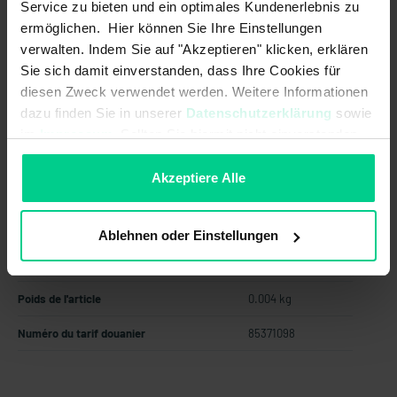
Service zu bieten und ein optimales Kundenerlebnis zu
À partir de 12 pièces
169,85 €
- 12 %
ermöglichen. Hier können Sie Ihre Einstellungen
À partir de 24 pièces
152,86 €
- 21 %
verwalten. Indem Sie auf "Akzeptieren" klicken, erklären
À partir de 48 pièces
137,58 €
- 29 %
Sie sich damit einverstanden, dass Ihre Cookies für
À partir de 96 pièces
123,82 €
- 36 %
diesen Zweck verwendet werden. Weitere Informationen
dazu finden Sie in unserer
Datenschutzerklärung
sowie
Ajouter au panier
im
Impressum
. Sollten Sie hiermit nicht einverstanden
sein, können Sie die Verwendung von Cookies hier
Créer une offre
ablehnen.
Akzeptiere Alle
Ablehnen oder Einstellungen
Pays d'origine
Allemagne
Poids de l'article
0.004 kg
Numéro du tarif douanier
85371098