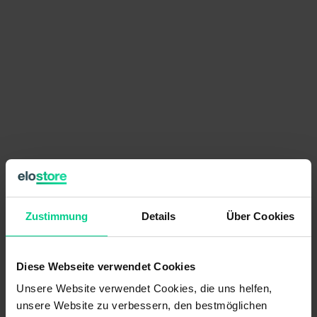
193,28 €
par pièce
Zustimmung
Details
Über Cookies
Prix HT, frais de livraison en sus
Disponible (16 pcs.), délai de livraison 1-3 jours
Diese Webseite verwendet Cookies
Quantité
Prix unitaire
Unsere Website verwendet Cookies, die uns helfen,
unsere Website zu verbessern, den bestmöglichen
À partir de 6 pièces
183,62 €
- 5 %