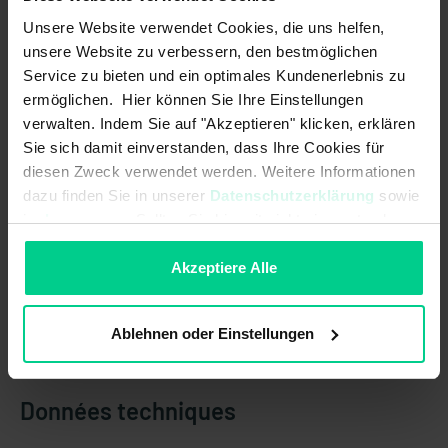
Chaque jeu de câbles fabriqué par elobau correspond
Unsere Website verwendet Cookies, die uns helfen,
exactement à votre projet et répond aux exigences
unsere Website zu verbessern, den bestmöglichen
prescrites.
Service zu bieten und ein optimales Kundenerlebnis zu
ermöglichen. Hier können Sie Ihre Einstellungen
verwalten. Indem Sie auf "Akzeptieren" klicken, erklären
Caractéristiques du produit
Sie sich damit einverstanden, dass Ihre Cookies für
diesen Zweck verwendet werden. Weitere Informationen
dazu finden Sie in unserer
Datenschutzerklärung
sowie
Idéal pour la connexion des articles elobau
im
Impressum
. Sollten Sie hiermit nicht einverstanden
Différents matériaux et longueurs de câble disponibles
sein, können Sie die Verwendung von Cookies hier
Variété de connecteurs
ablehnen.
Akzeptiere Alle
Adaptés aux exigences des environnements industriels difficiles
Ablehnen oder Einstellungen
Données techniques