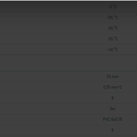
-5 °C
125 °C
-55 °C
-55 °C
-40 °C
7,5 mm
0,75 mm^2
6
3m
PVC 6x0,75
6