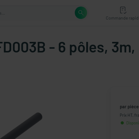
Commande rapid
D003B - 6 pôles, 3m,
par pièce
Prix HT, fr
Disponib