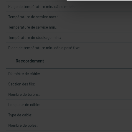
Plage de température min. câble mobile:
Température de service max.:
Température de service min.:
Température de stockage min.:
Plage de température min. câble posé fixe:
Raccordement
Diamètre de câble:
Section des fils:
Nombre de torons:
Longueur de câble:
Type de câble:
Nombre de pôles: