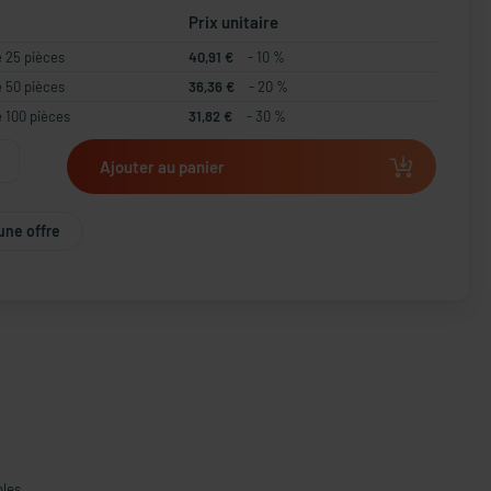
Prix unitaire
e 25 pièces
40,91 €
- 10 %
e 50 pièces
36,36 €
- 20 %
e 100 pièces
31,82 €
- 30 %
Ajouter au panier
une offre
bles