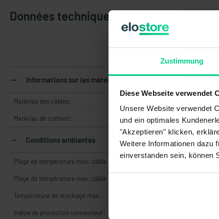
Données techniques
Zustimmung
Informations sur les matériaux
Diese Webseite verwendet 
Matériau des câbles:
Unsere Website verwendet Co
Matériau de contact:
und ein optimales Kundenerle
"Akzeptieren" klicken, erklä
Conditions ambiantes
Weitere Informationen dazu f
einverstanden sein, können 
Plage de température max. câble mobile:
Plage de température max. câble posé fixe:
Température de stockage max.:
Indice de protection connecteur: