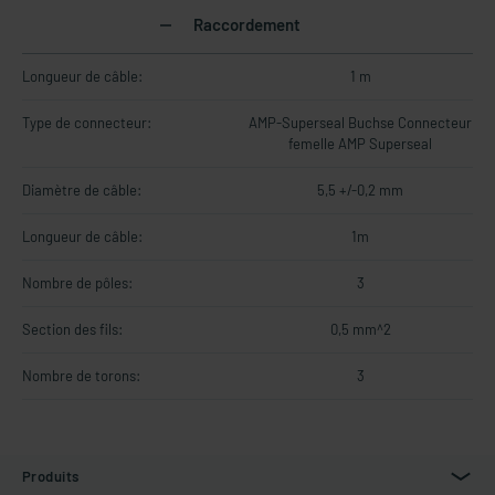
Raccordement
Longueur de câble:
1 m
Type de connecteur:
AMP-Superseal Buchse Connecteur
femelle AMP Superseal
Diamètre de câble:
5,5 +/-0,2 mm
Longueur de câble:
1m
Nombre de pôles:
3
Section des fils:
0,5 mm^2
Nombre de torons:
3
Produits