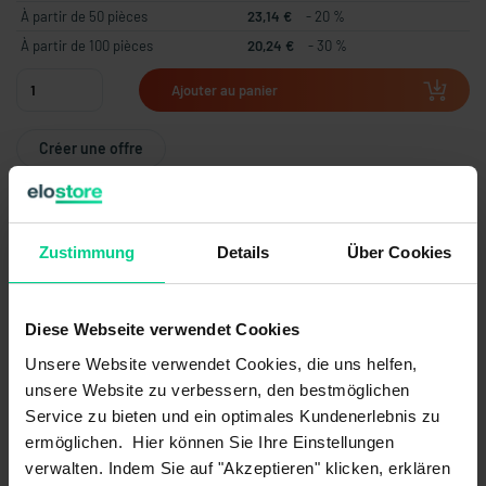
À partir de 50 pièces
23,14 €
- 20 %
À partir de 100 pièces
20,24 €
- 30 %
Ajouter au panier
Créer une offre
Zustimmung
Details
Über Cookies
Pays d'origine
Allemagne
Poids de l'article
0.056 kg
Diese Webseite verwendet Cookies
Numéro du tarif douanier
85444290
Unsere Website verwendet Cookies, die uns helfen,
unsere Website zu verbessern, den bestmöglichen
Service zu bieten und ein optimales Kundenerlebnis zu
ermöglichen. Hier können Sie Ihre Einstellungen
verwalten. Indem Sie auf "Akzeptieren" klicken, erklären