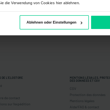
Sie die Verwendung von Cookies hier ablehnen.
Ablehnen oder Einstellungen
S DE L'ELOSTORE
MENTIONS LÉGALES, PROTE
DES DONNÉES ET CGV
té
CGV
Protection des données
re de contact
Mentions légales
ions sur l'expédition
Aide/FAQ & contact