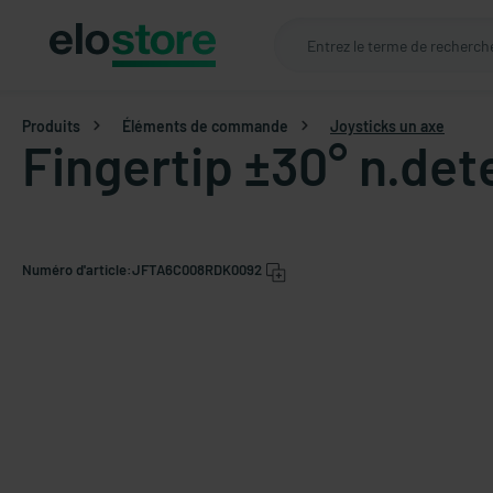
Produits
Éléments de commande
Joysticks un axe
Fingertip ±30° n.det
Numéro d'article:
JFTA6C008RDK0092