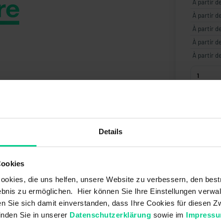
À partir d
À partir d
À partir d
À partir d
À partir d
Créer 
Details
Cookies
okies, die uns helfen, unsere Website zu verbessern, den best
bnis zu ermöglichen. Hier können Sie Ihre Einstellungen verwal
ren Sie sich damit einverstanden, dass Ihre Cookies für diesen
inden Sie in unserer
Datenschutzerklärung
sowie im
Impress