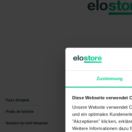
Zustimmung
Diese Webseite verwendet 
Pays d'origine
Allemagne
Unsere Website verwendet Co
Poids de l'article
0.036 kg
und ein optimales Kundenerle
"Akzeptieren" klicken, erklä
Numéro du tarif douanier
85371098
Weitere Informationen dazu f