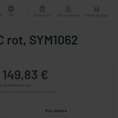
e
FR
Order lists
Votre compte
Panier d'achat
C rot, SYM1062
149,83 €
ais de livraison en sus
ble (12 pcs.), délai de livraison 1-3 jours
Prix unitaire