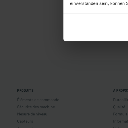
einverstanden sein, können 
PRODUITS
A PROPO
Éléments de commande
Durabili
Sécurité des machine
Qualité
Mesure de niveau
Formulai
Capteurs
Informat