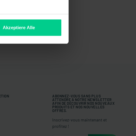
Akzeptiere Alle
CTION
ABONNEZ-VOUS SANS PLUS
ATTENDRE À NOTRE NEWSLETTER
AFIN DE DÉCOUVRIR NOS NOUVEAUX
PRODUITS ET NOS NOUVELLES
OFFRES.
Inscrivez-vous maintenant et
profitez !