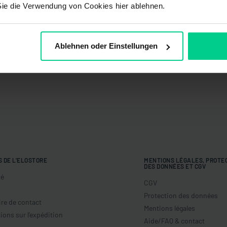
Sie die Verwendung von Cookies hier ablehnen.
Ablehnen oder Einstellungen
S DE L'ELOSTORE
MENTIONS LÉGALES, PROTE
DES DONNÉES ET CGV
té
CGV
Protection des données
re de contact
Mentions légales
ions sur l'expédition
Aide/FAQ & contact