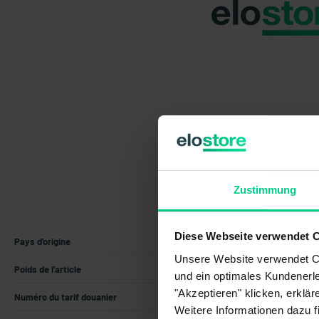
Zustimmung
Diese Webseite verwendet 
Pays d'origine
Allemagne
Unsere Website verwendet Co
Poids de l'article
0.055 kg
und ein optimales Kundenerle
"Akzeptieren" klicken, erklä
Numéro du tarif douanier
85371098
Weitere Informationen dazu f