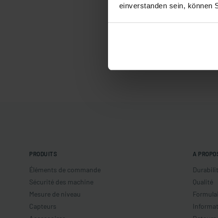
einverstanden sein, können 
PRODUITS
A PROPO
Éléments de commande
Durabili
Sécurité des machine
Qualité
Mesure de niveau
Formulai
Capteurs
Informat