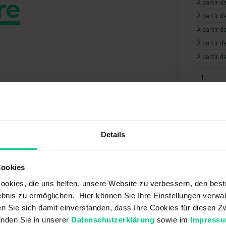
À partir d
À partir d
À partir d
À partir d
À partir d
Créer 
Details
Cookies
okies, die uns helfen, unsere Website zu verbessern, den best
bnis zu ermöglichen. Hier können Sie Ihre Einstellungen verwal
ren Sie sich damit einverstanden, dass Ihre Cookies für diesen
inden Sie in unserer
Datenschutzerklärung
sowie im
Impress