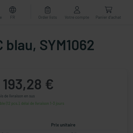
e
FR
Order lists
Votre compte
Panier d'achat
C blau, SYM1062
193,28 €
ais de livraison en sus
ble (12 pcs.), délai de livraison 1-3 jours
Prix unitaire