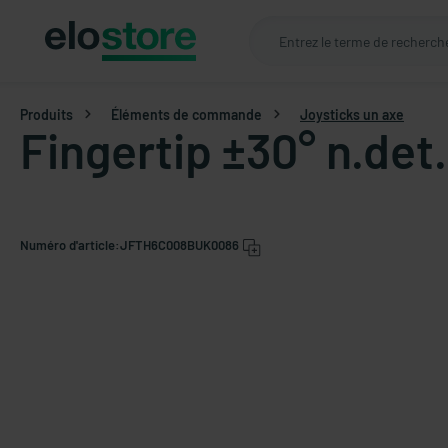
Produits
Éléments de commande
Joysticks un axe
Fingertip ±30° n.det
Numéro d'article:
JFTH6C008BUK0086