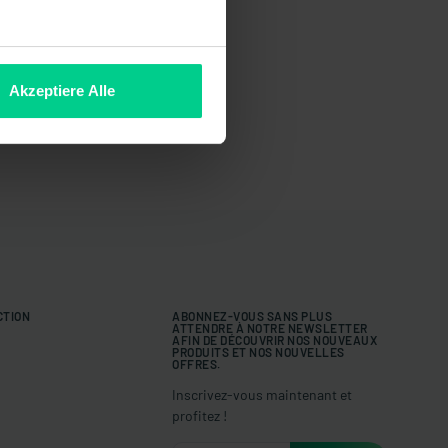
Akzeptiere Alle
CTION
ABONNEZ-VOUS SANS PLUS
ATTENDRE À NOTRE NEWSLETTER
AFIN DE DÉCOUVRIR NOS NOUVEAUX
PRODUITS ET NOS NOUVELLES
OFFRES.
Inscrivez-vous maintenant et
profitez !