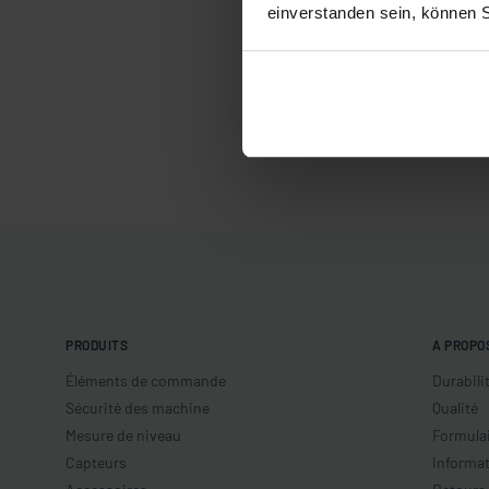
einverstanden sein, können 
PRODUITS
A PROPO
Éléments de commande
Durabili
Sécurité des machine
Qualité
Mesure de niveau
Formulai
Capteurs
Informat