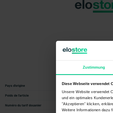
Zustimmung
Diese Webseite verwendet 
Pays d'origine
Allemagne
Unsere Website verwendet Co
Poids de l'article
0.04 kg
und ein optimales Kundenerle
"Akzeptieren" klicken, erklä
Numéro du tarif douanier
85371098
Weitere Informationen dazu f