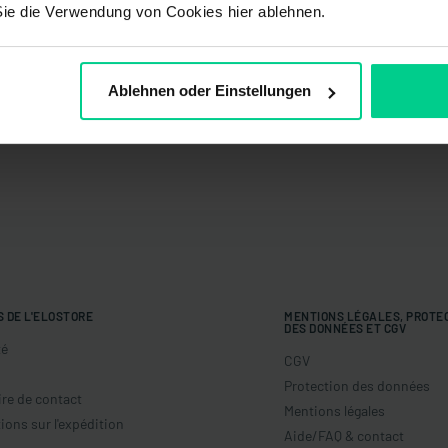
Sie die Verwendung von Cookies hier ablehnen.
Ablehnen oder Einstellungen
S DE L'ELOSTORE
MENTIONS LÉGALES, PROTE
DES DONNÉES ET CGV
té
CGV
Protection des données
re de contact
Mentions légales
ions sur l'expédition
Aide/FAQ & contact