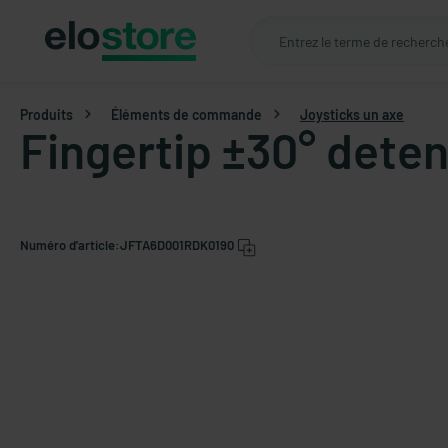
Produits
Éléments de commande
Joysticks un axe
Fingertip ±30° deten
Numéro d'article:
JFTA6D001RDK0190