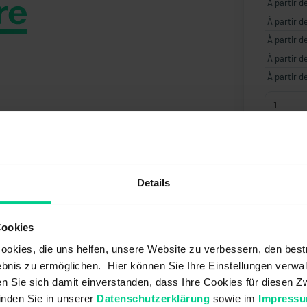
À partir d
À partir d
À partir d
À partir d
À partir d
Créer 
Details
Cookies
okies, die uns helfen, unsere Website zu verbessern, den best
bnis zu ermöglichen. Hier können Sie Ihre Einstellungen verwal
ren Sie sich damit einverstanden, dass Ihre Cookies für diesen
inden Sie in unserer
Datenschutzerklärung
sowie im
Impress