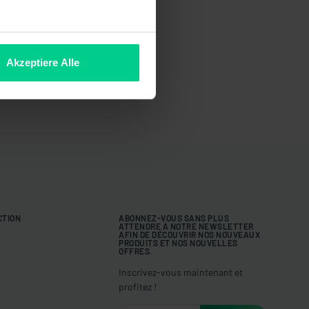
Akzeptiere Alle
CTION
ABONNEZ-VOUS SANS PLUS
ATTENDRE À NOTRE NEWSLETTER
AFIN DE DÉCOUVRIR NOS NOUVEAUX
PRODUITS ET NOS NOUVELLES
OFFRES.
Inscrivez-vous maintenant et
profitez !