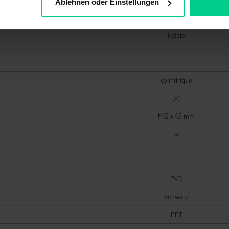
Ablehnen oder Einstellungen
2000000
Faible
cylindrique
M12 x 46 mm
PVC
schwarz
PBT