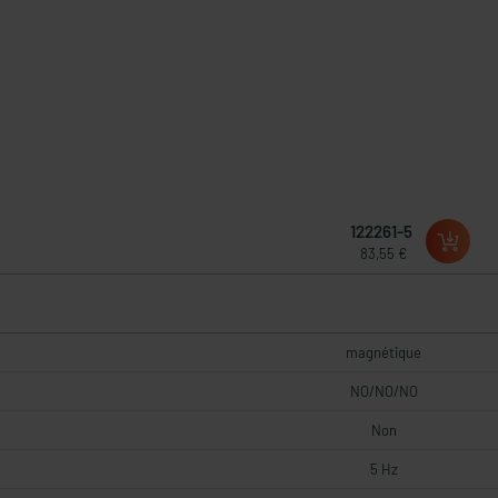
122261-5
83,55 €
magnétique
NO/NO/NO
Non
5 Hz