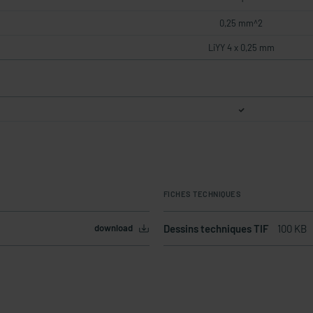
0,25 mm^2
LiYY 4 x 0,25 mm
FICHES TECHNIQUES
download
Dessins techniques TIF
100 KB