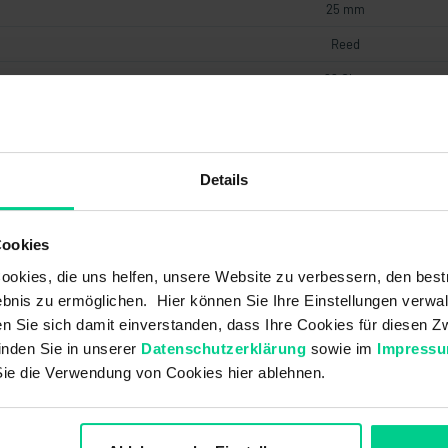
25 mm
Reed
22 Ohm
15 mm
frontal
Details
19,2 V DC
0,1 A
Cookies
0,5 mm
okies, die uns helfen, unsere Website zu verbessern, den best
28,8 V DC
bnis zu ermöglichen. Hier können Sie Ihre Einstellungen verwal
ren Sie sich damit einverstanden, dass Ihre Cookies für diesen
inden Sie in unserer
Datenschutzerklärung
sowie im
Impress
Sie die Verwendung von Cookies hier ablehnen.
20 a
À deux canaux
4