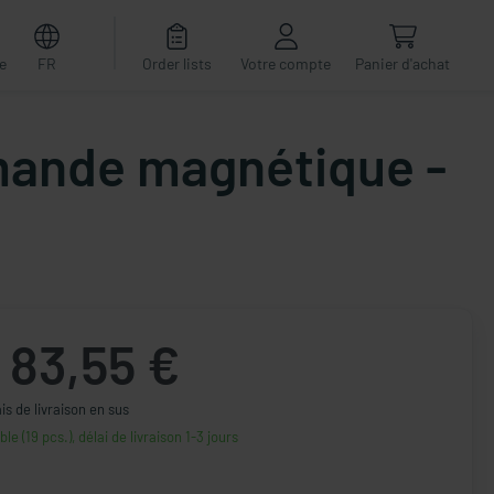
e
FR
Order lists
Votre compte
Panier d'achat
mmande magnétique -
83,55 €
ais de livraison en sus
ble (19 pcs.), délai de livraison 1-3 jours