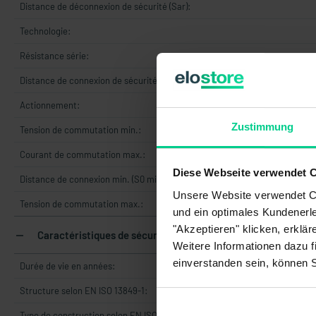
Distance de déconnexion de sécurité (Sar):
Technologie:
Résistance série:
Distance de connexion de sécurité (Sao):
Actionnement:
Zustimmung
Tension de commutation min.:
Courant de commutation max.:
Diese Webseite verwendet 
Distance de connexion min. (S0 min.):
Unsere Website verwendet Co
Tension de commutation max.:
und ein optimales Kundenerle
"Akzeptieren" klicken, erklä
Caractéristiques de sécurité
Weitere Informationen dazu f
einverstanden sein, können 
Durée de vie en années:
Structure selon EN ISO 13849-1:
Type de construction selon EN ISO 14119: