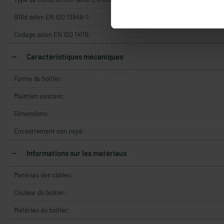
B10d selon EN ISO 13849-1:
Codage selon EN ISO 14119:
Caractéristiques mécaniques
Forme du boîtier:
Maintien existant:
Dimensions:
Encastrement non noyé:
Informations sur les matériaux
Matériau des câbles:
Couleur du boîtier:
Matériau du boîtier: