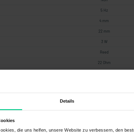
5 Hz
4 mm
22 mm
3 W
Reed
22 Ohm
frontal
3
19,2 V DC
Details
0,1 A
NO/NF
Cookies
0,5 mm
okies, die uns helfen, unsere Website zu verbessern, den best