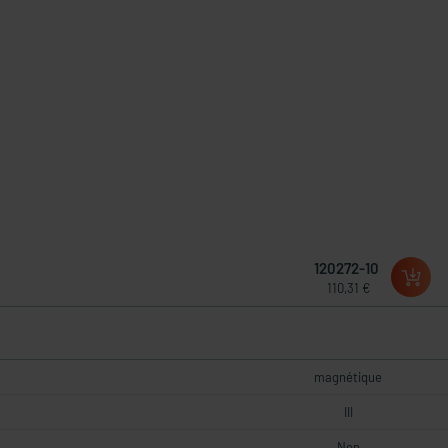
120272-10
110,31 €
magnétique
III
Non