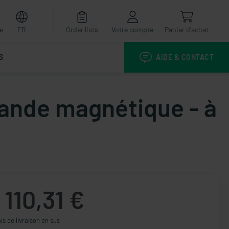
e
FR
Order lists
Votre compte
Panier d'achat
S
AIDE & CONTACT
mande magnétique - à
110,31 €
ais de livraison en sus