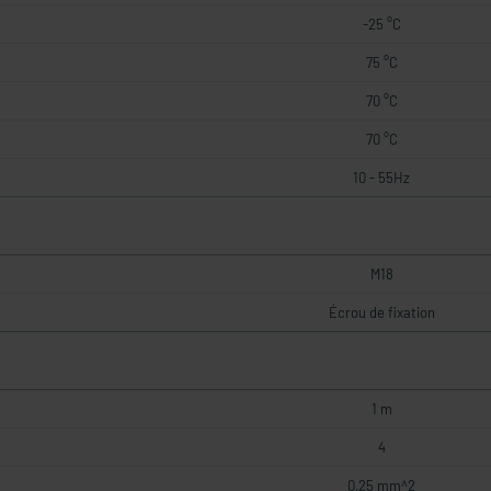
-25 °C
75 °C
70 °C
70 °C
10 - 55Hz
M18
Écrou de fixation
1 m
4
0,25 mm^2