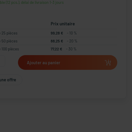
ble (12 pcs.), délai de livraison 1-3 jours
Prix unitaire
e 25 pièces
99,28 €
- 10 %
e 50 pièces
88,25 €
- 20 %
e 100 pièces
77,22 €
- 30 %
Ajouter au panier
une offre