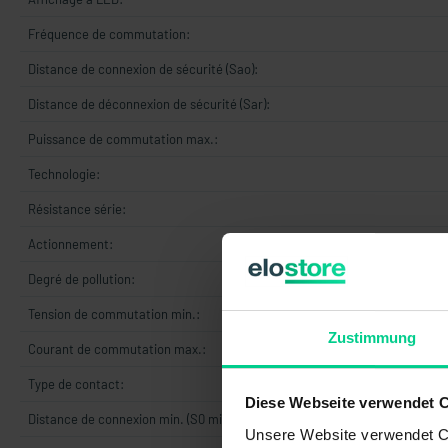
Fréquence de commutation:
Distance de connexion de sécurité (Sao):
Distance de déconnexion de sécurité (Sar):
Puissance de commutation max.:
Technologie:
Résistance série:
Actionnement:
Degré de pollution:
Tension de commutation min.:
Zustimmung
Courant de commutation max.:
Type de contact:
Diese Webseite verwendet 
Distance de connexion min. (S0 min.):
Unsere Website verwendet Co