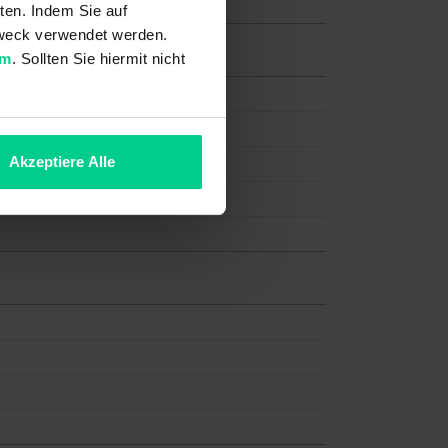
ten. Indem Sie auf
 Zweck verwendet werden.
um
. Sollten Sie hiermit nicht
Akzeptiere Alle