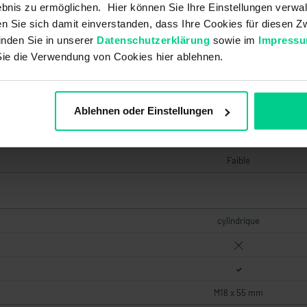
28,8 V DC
bnis zu ermöglichen. Hier können Sie Ihre Einstellungen verwal
ren Sie sich damit einverstanden, dass Ihre Cookies für diesen
inden Sie in unserer
Datenschutzerklärung
sowie im
Impress
Sie die Verwendung von Cookies hier ablehnen.
20 a
À deux canaux
Ablehnen oder Einstellungen
20000000
4
Faible
cylindrique
M18 x 55 mm