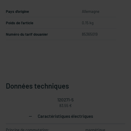
Pays d'origine
Allemagne
Poids de l'article
0.15 kg
Numéro du tarif douanier
85365019
Données techniques
120271-5
83,55 €
Caractéristiques électriques
Principe de commutation:
magnétique