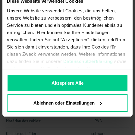
Diese Webseite verwendet Cookies
Codage selon EN ISO 14119:
Faible
Unsere Website verwendet Cookies, die uns helfen,
Type de construction selon EN ISO
3
unsere Website zu verbessern, den bestmöglichen
14119:
Service zu bieten und ein optimales Kundenerlebnis zu
ermöglichen. Hier können Sie Ihre Einstellungen
Caractéristiques mécaniques
verwalten. Indem Sie auf "Akzeptieren" klicken, erklären
Sie sich damit einverstanden, dass Ihre Cookies für
Forme du boîtier:
cylindrique
diesen Zweck verwendet werden. Weitere Informationen
dazu finden Sie in unserer
Datenschutzerklärung
sowie
Maintien existant:
im
Impressum
. Sollten Sie hiermit nicht einverstanden
sein, können Sie die Verwendung von Cookies hier
Encastrement non noyé:
ablehnen.
Akzeptiere Alle
Dimensions:
M18 x 55 mm
Ablehnen oder Einstellungen
Informations sur les matériaux
Matériau des câbles:
PVC
Couleur du boîtier:
schwarz