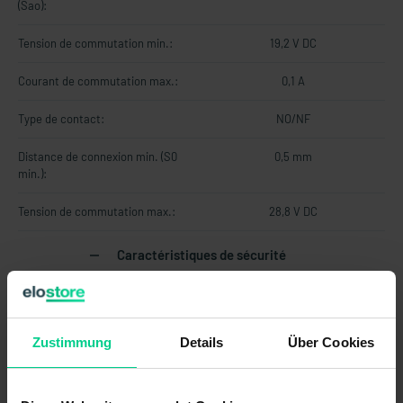
(Sao):
Tension de commutation min.:
19,2 V DC
Courant de commutation max.:
0,1 A
Type de contact:
NO/NF
Distance de connexion min. (S0
0,5 mm
min.):
Tension de commutation max.:
28,8 V DC
Caractéristiques de sécurité
Durée de vie en années:
20 a
Structure selon EN ISO 13849-1:
À deux canaux
Zustimmung
Details
Über Cookies
B10d selon EN ISO 13849-1:
20000000