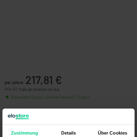
217,81 €
par pièce
Prix HT, frais de livraison en sus
Disponible (19 pcs.), délai de livraison 1-3 jours
Quantité
Prix unitaire
À partir de 5 pièces
206,92 €
- 5 %
À partir de 10 pièces
191,40 €
- 12 %
Zustimmung
Details
Über Cookies