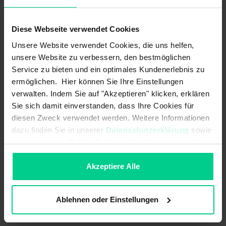
À partir de 25 pièces
172,26 €
- 21 %
À partir de 50 pièces
155,03 €
- 29 %
Diese Webseite verwendet Cookies
À partir de 100 pièces
139,53 €
- 36 %
Unsere Website verwendet Cookies, die uns helfen,
Ajouter au panier
unsere Website zu verbessern, den bestmöglichen
Service zu bieten und ein optimales Kundenerlebnis zu
Créer une offre
ermöglichen. Hier können Sie Ihre Einstellungen
verwalten. Indem Sie auf "Akzeptieren" klicken, erklären
Sie sich damit einverstanden, dass Ihre Cookies für
diesen Zweck verwendet werden. Weitere Informationen
dazu finden Sie in unserer
Datenschutzerklärung
sowie
Pays d'origine
Allemagne
im
Impressum
. Sollten Sie hiermit nicht einverstanden
sein, können Sie die Verwendung von Cookies hier
Poids de l'article
0.06 kg
ablehnen.
Akzeptiere Alle
Numéro du tarif douanier
90318020
Ablehnen oder Einstellungen