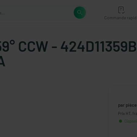
Commande rapid
59° CCW - 424D11359B 
A
par pièce
Prix HT, fr
Disponib