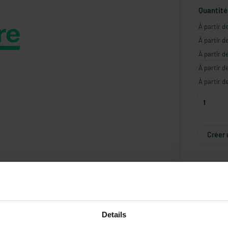
Quantité
À partir d
À partir d
À partir d
À partir d
À partir d
Créer 
Details