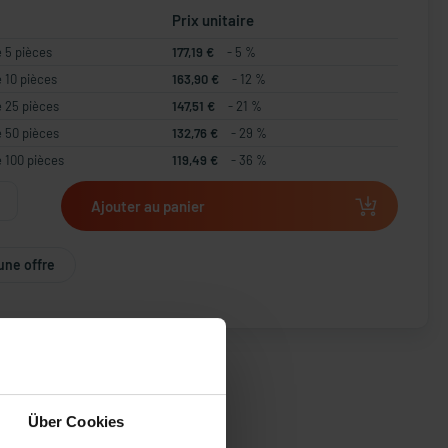
Prix unitaire
e 5 pièces
177,19 €
- 5 %
e 10 pièces
163,90 €
- 12 %
e 25 pièces
147,51 €
- 21 %
e 50 pièces
132,76 €
- 29 %
e 100 pièces
119,49 €
- 36 %
Ajouter au panier
une offre
Über Cookies