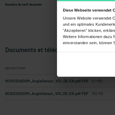
Numéro du tarif douanier
90318020
Diese Webseite verwendet 
Unsere Website verwendet Co
und ein optimales Kundenerle
"Akzeptieren" klicken, erklä
Weitere Informationen dazu f
einverstanden sein, können 
Documents et téléchargements
INSTRUCTIONS
9010020A00M_AngleSensor_V01_DE-EN.pdf PDF
5.1 MB
9010020K00M_AngleSensor_V01_DE-EN.pdf PDF
762 KB