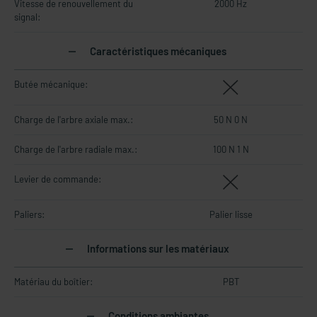
Vitesse de renouvellement du
2000 Hz
signal:
Caractéristiques mécaniques
Butée mécanique:
Charge de l'arbre axiale max.:
50 N 0 N
Charge de l'arbre radiale max.:
100 N 1 N
Levier de commande:
Paliers:
Palier lisse
Informations sur les matériaux
Matériau du boîtier:
PBT
Conditions ambiantes