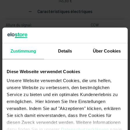
145,89 €
Caractéristiques électriques
Allure du signal:
CCW
CEM Chariot de manutention
DIN EN 12895
(Norme):
Zustimmung
Details
Über Cookies
CEM Engins de terrassement et
DIN EN ISO 13766-1<br>pulse "load
machines const. d. bâtiments:
dump": max. voltage 35V (absolute)
Diese Webseite verwendet Cookies
CEM Machines agricoles et
EN ISO 14982<br>pulse 5b: max.
forestières (Norme):
voltage 35V (absolute), functional
Unsere Website verwendet Cookies, die uns helfen,
status C for pulse 1 and 4
unsere Website zu verbessern, den bestmöglichen
Service zu bieten und ein optimales Kundenerlebnis zu
Coefficient de température:
typ. ±250 ppm/K typ. +-250 ppm/K
ermöglichen. Hier können Sie Ihre Einstellungen
Consommation de courant:
18 mA
verwalten. Indem Sie auf "Akzeptieren" klicken, erklären
Sie sich damit einverstanden, dass Ihre Cookies für
Erreur de linearité typiques:
±1,0°
diesen Zweck verwendet werden. Weitere Informationen
dazu finden Sie in unserer
Datenschutzerklärung
sowie