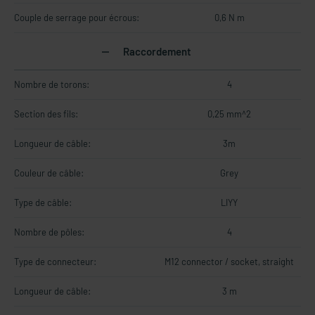
Couple de serrage pour écrous:
0,6 N m
Raccordement
Nombre de torons:
4
Section des fils:
0,25 mm^2
Longueur de câble:
3m
Couleur de câble:
Grey
Type de câble:
LIYY
Nombre de pôles:
4
Type de connecteur:
M12 connector / socket, straight
Longueur de câble:
3 m