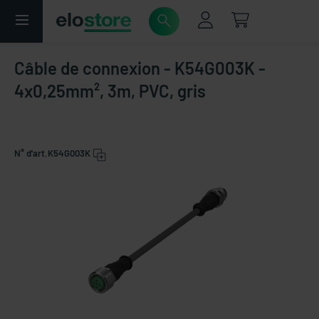
Câble de connexion - K54G003K -
4x0,25mm², 3m, PVC, gris
N° d'art.
K54G003K