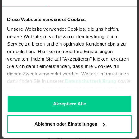
Caractéristiques électriques
Tension d'alimentation max.:
30 V AC
Diese Webseite verwendet Cookies
Unsere Website verwendet Cookies, die uns helfen,
Courant de commutation max. par
4 A
unsere Website zu verbessern, den bestmöglichen
contact:
Service zu bieten und ein optimales Kundenerlebnis zu
Tension d'alimentation max.:
30 V DC
ermöglichen. Hier können Sie Ihre Einstellungen
verwalten. Indem Sie auf "Akzeptieren" klicken, erklären
Résistance à la tension de choc
2500 V
Sie sich damit einverstanden, dass Ihre Cookies für
assignée (Uimp):
diesen Zweck verwendet werden. Weitere Informationen
dazu finden Sie in unserer
Datenschutzerklärung
sowie
Informations sur les matériaux
im
Impressum
. Sollten Sie hiermit nicht einverstanden
sein, können Sie die Verwendung von Cookies hier
Matériau d'enrobage:
PUR
ablehnen.
Akzeptiere Alle
Matériau des câbles:
PVC
Ablehnen oder Einstellungen
Matériau des écrous:
PA