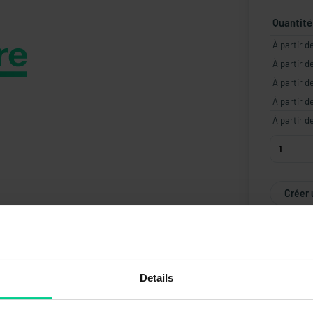
Quantité
À partir d
À partir d
À partir d
À partir d
À partir d
Créer 
Details