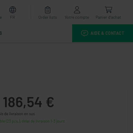
e
FR
Order lists
Votre compte
Panier d'achat
S
AIDE & CONTACT
186,54 €
ais de livraison en sus
ble (23 pcs.), délai de livraison 1-3 jours