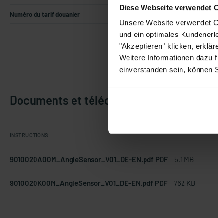
Diese Webseite verwendet 
Numéro du tarif douanier
90318020
Unsere Website verwendet Co
und ein optimales Kundenerle
"Akzeptieren" klicken, erklä
Weitere Informationen dazu f
einverstanden sein, können 
Documents et téléchargements
INSTRUCTIONS
9010020A00M_AngleSensor_V01_DE-EN.pdf PDF
5.1 MB
9010020K00M_AngleSensor_V01_DE-EN.pdf PDF
762 KB