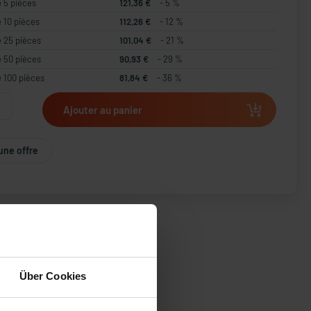
e 5 pièces
121,36 €
- 5 %
e 10 pièces
112,26 €
- 12 %
e 25 pièces
101,04 €
- 21 %
e 50 pièces
90,93 €
- 29 %
e 100 pièces
81,84 €
- 36 %
Ajouter au panier
une offre
Über Cookies