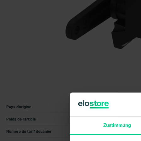
Pays d'origine
Allemagne
Poids de l'article
0.0633 kg
Zustimmung
Numéro du tarif douanier
90318020