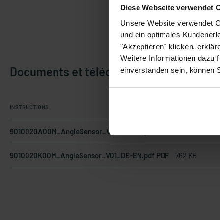
Diese Webseite verwendet 
Unsere Website verwendet Co
und ein optimales Kundenerle
"Akzeptieren" klicken, erklä
Weitere Informationen dazu f
Documents et téléchargements
einverstanden sein, können 
INSTRUCTIONS
9010020A00M_AngleSensor_V01_DE-EN.pdf PDF
5.1 MB
9010020K00M_AngleSensor_V01_DE-EN.pdf PDF
762 KB