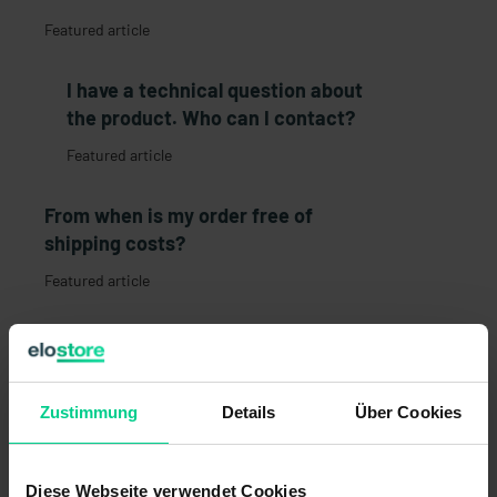
Featured article
I have a technical question about
the product. Who can I contact?
Featured article
From when is my order free of
shipping costs?
Featured article
What shipping methods do we
offer?
Featured article
Zustimmung
Details
Über Cookies
Can I receive a proforma invoice for
Diese Webseite verwendet Cookies
our prepayment?