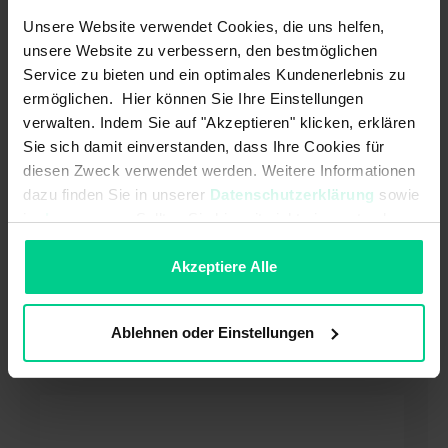
Unsere Website verwendet Cookies, die uns helfen,
Featured article
unsere Website zu verbessern, den bestmöglichen
Service zu bieten und ein optimales Kundenerlebnis zu
Where can I find the account details
ermöglichen. Hier können Sie Ihre Einstellungen
for transferring money when paying
verwalten. Indem Sie auf "Akzeptieren" klicken, erklären
in advance?
Sie sich damit einverstanden, dass Ihre Cookies für
Featured article
diesen Zweck verwendet werden. Weitere Informationen
dazu finden Sie in unserer
Datenschutzerklärung
sowie
im
Impressum
. Sollten Sie hiermit nicht einverstanden
sein, können Sie die Verwendung von Cookies hier
ablehnen.
Akzeptiere Alle
Ablehnen oder Einstellungen
Browse Help Articles