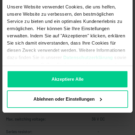
Unsere Website verwendet Cookies, die uns helfen,
unsere Website zu verbessern, den bestmöglichen
Service zu bieten und ein optimales Kundenerlebnis zu
ermöglichen. Hier können Sie Ihre Einstellungen
verwalten. Indem Sie auf "Akzeptieren" klicken, erklären
Technical Data
Sie sich damit einverstanden, dass Ihre Cookies für
diesen Zweck verwendet werden. Weitere Informationen
dazu finden Sie in unserer
Datenschutzerklärung
sowie
145MR0ANN0000001
im
Impressum
. Sollten Sie hiermit nicht einverstanden
€27.00
sein, können Sie die Verwendung von Cookies hier
ablehnen.
Akzeptiere Alle
Electrical data
Max. switching power:
10 W
Ablehnen oder Einstellungen
Max. switching power:
10 VA
Max. switching voltage:
36 V DC
Series resistor:
-