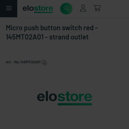
Micro push button switch red -
145MT02A01 - strand outlet
Art. -No.
145MT02A01