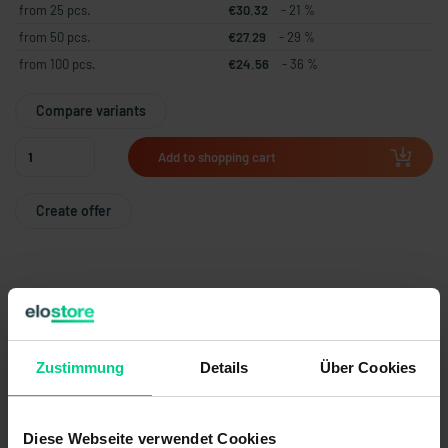
from 25 pcs.
€30.32
- 21 %
from 50 pcs.
€27.29
- 29 %
from 100 pcs.
€24.56
- 36 %
Compare variants
Add to shopping cart
Create offer
Country of origin
Germany
Item weight
0.0114 kg
Zustimmung
Details
Über Cookies
Customs tariff number
85365011
Diese Webseite verwendet Cookies