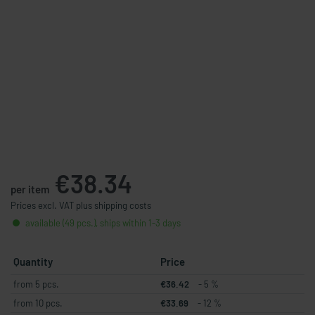
€38.34
per item
Prices excl. VAT plus shipping costs
available (49 pcs.), ships within 1-3 days
Quantity
Price
from 5 pcs.
€36.42
- 5 %
from 10 pcs.
€33.69
- 12 %