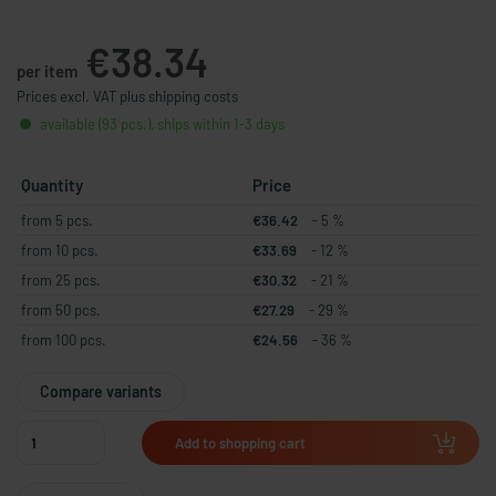
€38.34
per item
Prices excl. VAT plus shipping costs
available (93 pcs.), ships within 1-3 days
Quantity
Price
from 5 pcs.
€36.42
- 5 %
from 10 pcs.
€33.69
- 12 %
from 25 pcs.
€30.32
- 21 %
from 50 pcs.
€27.29
- 29 %
from 100 pcs.
€24.56
- 36 %
Compare variants
Add to shopping cart