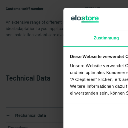
Customs tariff number
85051910
An extensive range of different magnets and actuators enables
ideal adaptation to your application. Different designs, materials
and installation variants are available for this purpose.
Zustimmung
Diese Webseite verwendet 
Unsere Website verwendet Co
und ein optimales Kundenerle
Technical Data
"Akzeptieren" klicken, erklä
Weitere Informationen dazu f
einverstanden sein, können 
Mechanical data
Dimensions: