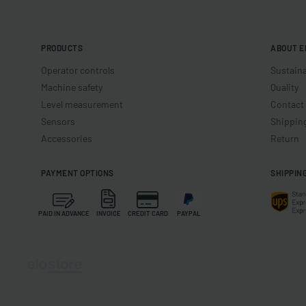
PRODUCTS
ABOUT E
Operator controls
Sustaina
Machine safety
Quality
Level measurement
Contact
Sensors
Shippin
Accessories
Return
PAYMENT OPTIONS
SHIPPIN
PAID IN ADVANCE
INVOICE
CREDIT CARD
PAYPAL