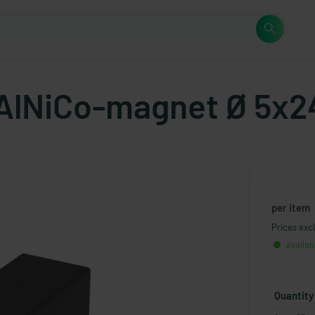
- AlNiCo-magnet Ø 5
per item
Prices excl
availab
Quantity