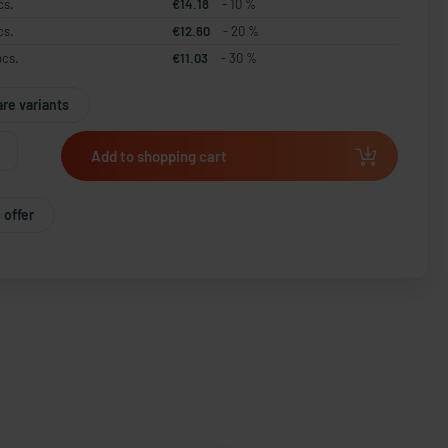
cs.
€14.18
- 10 %
cs.
€12.60
- 20 %
pcs.
€11.03
- 30 %
re variants
Add to shopping cart
 offer