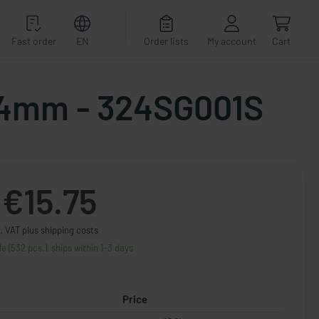
Fast order
EN
Order lists
My account
Cart
x24mm - 324SG001S
€15.75
. VAT plus shipping costs
le (532 pcs.), ships within 1-3 days
Price