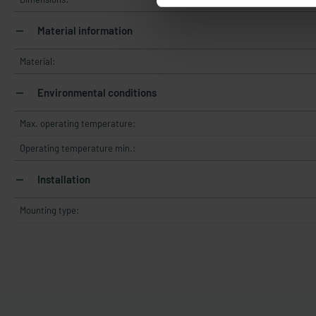
Material information
Material:
Environmental conditions
Max. operating temperature:
Operating temperature min.:
Installation
Mounting type: