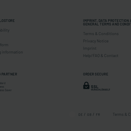
LOSTORE
IMPRINT, DATA PROTECTION
GENERAL TERMS AND CONDI
bility
Terms & Conditions
Privacy Notice
 form
Imprint
g information
Help/FAQ & Contact
G PARTNER
ORDER SECURE
Terms & C
DE
GB
FR