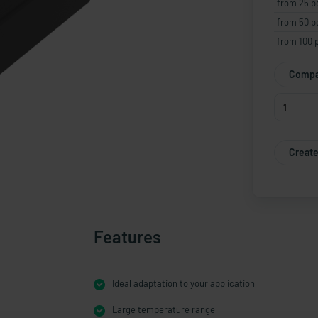
from 25 p
from 50 p
from 100 
Compa
Create
Features
Ideal adaptation to your application
Large temperature range