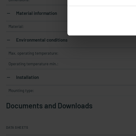
Material information
Material:
Environmental conditions
Max. operating temperature:
Operating temperature min.:
Installation
Mounting type:
Documents and Downloads
DATA SHEETS