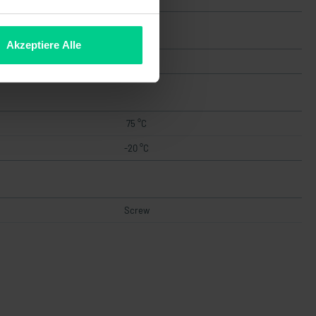
Akzeptiere Alle
PA, AlNiCo
75 °C
-20 °C
Screw