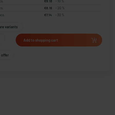
cs.
€9.18
- 10 %
cs.
€8.16
- 20 %
pcs.
€7.14
- 30 %
re variants
Add to shopping cart
 offer