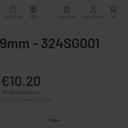
Fast order
EN
Order lists
My account
Cart
x19mm - 324SG001
€10.20
. VAT plus shipping costs
le (27 pcs.), ships within 1-3 days
Price