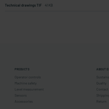
Technical drawings TIF
41 KB
PRODUCTS
ABOUT E
Operator controls
Sustaina
Machine safety
Quality
Level measurement
Contact
Sensors
Shippin
Accessories
Return