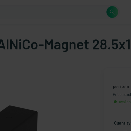
- AlNiCo-Magnet 28.5
per item
Prices excl
availab
Quantity