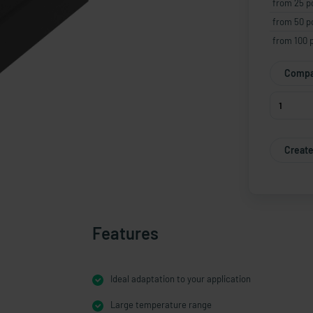
from 25 p
from 50 p
from 100 
Compa
Create
Features
Ideal adaptation to your application
Large temperature range