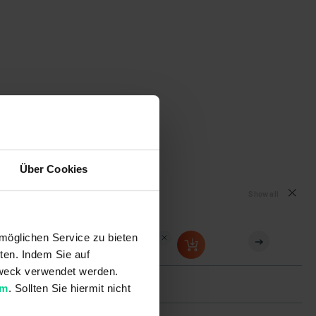
Über Cookies
Show all
möglichen Service zu bieten
324SG001S
€15.75
ten. Indem Sie auf
 Zweck verwendet werden.
um
. Sollten Sie hiermit nicht
19x28,5x6,3