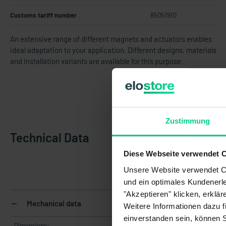
Customs tariff number
85051910
An extensive range of different magnets and actuators enables
ideal adaptation to your application. Different designs, materials
and installation variants are available for this purpose.
Zustimmung
Technical Data
Diese Webseite verwendet 
Unsere Website verwendet Co
und ein optimales Kundenerle
"Akzeptieren" klicken, erklä
Mechanical data
Weitere Informationen dazu f
einverstanden sein, können 
Dimensions: