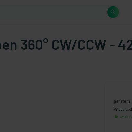
pen 360° CW/CCW - 4
per item
Prices excl
availab