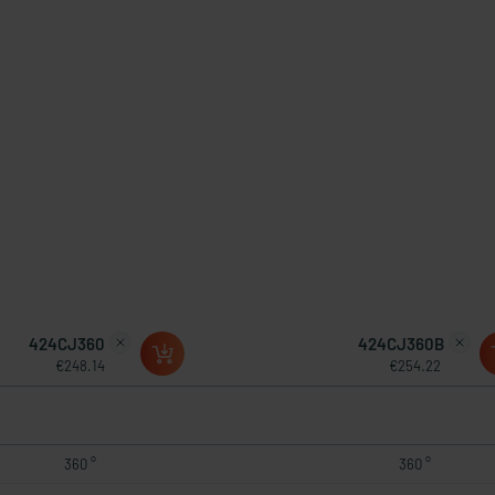
424CJ360
424CJ360B
€248.14
€254.22
360 °
360 °