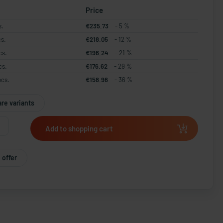
Price
s.
€235.73
- 5 %
cs.
€218.05
- 12 %
cs.
€196.24
- 21 %
cs.
€176.62
- 29 %
pcs.
€158.96
- 36 %
re variants
Add to shopping cart
 offer