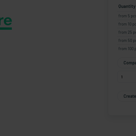
Quantity
from 5 pc
from 10 p
from 25 p
from 50 p
from 100 
Compa
Create