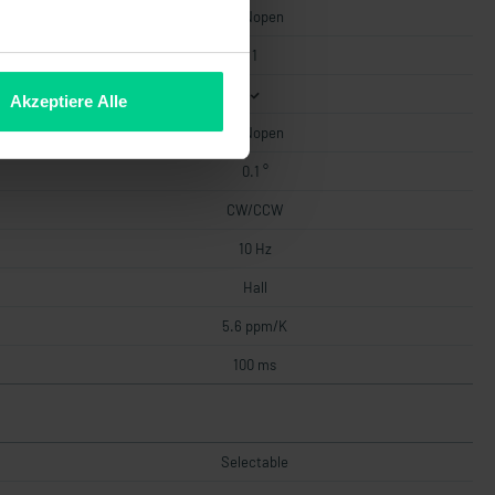
CANopen
1
Akzeptiere Alle
CANopen
0.1 °
CW/CCW
10 Hz
Hall
5.6 ppm/K
100 ms
Selectable