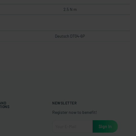
2.5 N m
Deutsch DT04-6P
 AND
NEWSLETTER
TIONS
Register now to benefit!