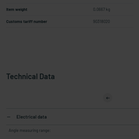
Item weight
0.0667 kg
Customs tariff number
90318020
Technical Data
Electrical data
Angle measuring range: