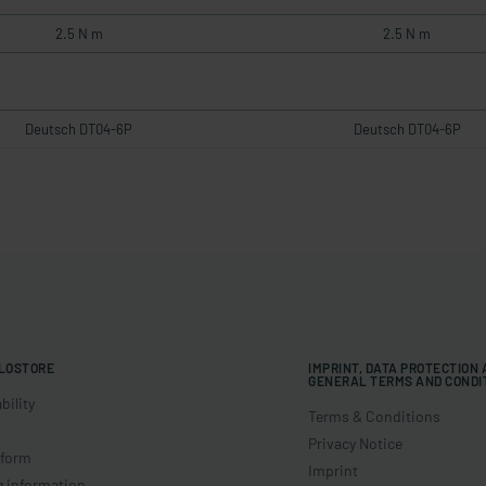
2.5 N m
2.5 N m
Deutsch DT04-6P
Deutsch DT04-6P
LOSTORE
IMPRINT, DATA PROTECTION
GENERAL TERMS AND CONDI
bility
Terms & Conditions
Privacy Notice
 form
Imprint
g information