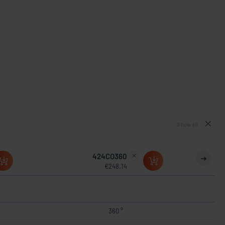
Show all
424CO360
€248.14
360 °