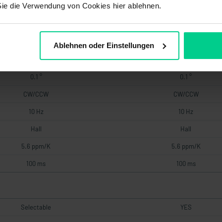
Sie die Verwendung von Cookies hier ablehnen.
CAN J1939
CAN J1939
1
1
Ablehnen oder Einstellungen
J1939
J1939
0.1 °
0.1 °
CW/CCW
CW/CCW
10 Hz
10 Hz
Hall
Hall
5.6 ppm/K
5.6 ppm/K
100 ms
100 ms
Selectable
YES