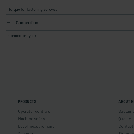
Torque for fastening screws:
Connection
Connector type:
PRODUCTS
ABOUT E
Operator controls
Sustaina
Machine safety
Quality
Level measurement
Contact
Sensors
Shippin