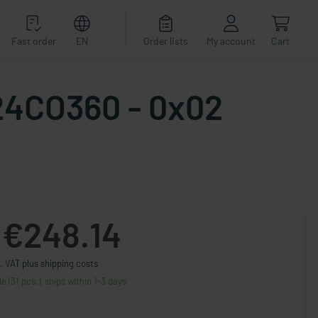
Fast order
EN
Order lists
My account
Cart
24CO360 - 0x02
€248.14
. VAT plus shipping costs
le (31 pcs.), ships within 1-3 days