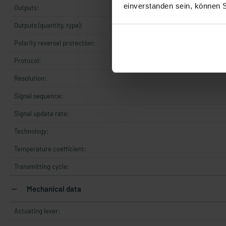
einverstanden sein, können 
Outputs:
Outputs (quantity, type):
Polarity reversal protection:
Protocol:
Resolution:
Signal sequence:
Signal update rate:
Technology:
Temperature coefficient:
Transmitting cycle:
Mechanical data
Actuating lever: