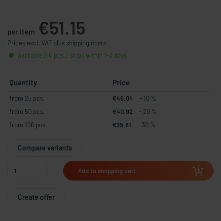
€51.15
per item
Prices excl. VAT plus shipping costs
available (46 pcs.), ships within 1-3 days
Quantity
Price
from 25 pcs.
€46.04
- 10 %
from 50 pcs.
€40.92
- 20 %
from 100 pcs.
€35.81
- 30 %
Compare variants
Add to shopping cart
Create offer