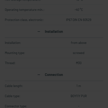
Operating temperature min.:
-40 °C
Protection class, electronic:
IP67 DIN EN 60529
Installation
Installation:
from above
Mounting type:
screwed
Thread:
M30
Connection
Cable length:
1 m
Cable type:
BOY11Y PUR
Connector type:
-