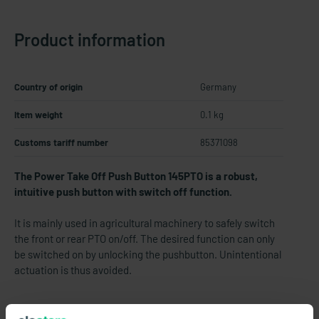
Product information
Country of origin
Germany
Item weight
0.1 kg
Customs tariff number
85371098
The Power Take Off Push Button 145PTO is a robust,
intuitive push button with switch off function.
It is mainly used in agricultural machinery to safely switch
the front or rear PTO on/off. The desired function can only
be switched on by unlocking the pushbutton. Unintentional
actuation is thus avoided.