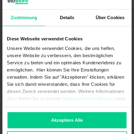
Features
Zustimmung
Details
Über Cookies
Contactless switching principles through reed technology
Operating temperatur -40°C to +85°C acc. To DIN IEC 86
Diese Webseite verwendet Cookies
Simple assembly
Unsere Website verwendet Cookies, die uns helfen,
Developed for harsh operations with internal electronics sealed to
unsere Website zu verbessern, den bestmöglichen
IP67 protection class
Service zu bieten und ein optimales Kundenerlebnis zu
ermöglichen. Hier können Sie Ihre Einstellungen
verwalten. Indem Sie auf "Akzeptieren" klicken, erklären
Sie sich damit einverstanden, dass Ihre Cookies für
diesen Zweck verwendet werden. Weitere Informationen
Technical Data
dazu finden Sie in unserer
Datenschutzerklärung
sowie
im
Impressum
. Sollten Sie hiermit nicht einverstanden
sein, können Sie die Verwendung von Cookies hier
ablehnen.
Akzeptiere Alle
145PTO10A00
€51.15