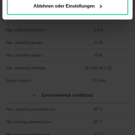
Electrical data
Ablehnen oder Einstellungen
Contact form:
NO
Max. switching current:
0.5 A
Max. switching power:
10 VA
Max. switching power:
10 W
Max. switching voltage:
36 V DC 48 V DC
Series resistor:
3.9 Ohm
Environmental conditions
Max. operating temperature:
85 °C
Max. storage temperature:
85 °C
Min. storage temperature:
-40 °C