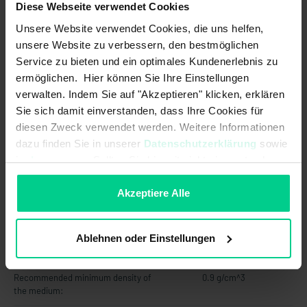
Diese Webseite verwendet Cookies
Max. switching current:
0.5 A
Unsere Website verwendet Cookies, die uns helfen,
Max. switching power:
10 W
unsere Website zu verbessern, den bestmöglichen
Service zu bieten und ein optimales Kundenerlebnis zu
Max. switching voltage:
48 V AC
ermöglichen. Hier können Sie Ihre Einstellungen
verwalten. Indem Sie auf "Akzeptieren" klicken, erklären
Max. switching voltage:
48 V DC
Sie sich damit einverstanden, dass Ihre Cookies für
Output signal:
digital
diesen Zweck verwendet werden. Weitere Informationen
dazu finden Sie in unserer
Datenschutzerklärung
sowie
Switching point function:
Rising level
im
Impressum
. Sollten Sie hiermit nicht einverstanden
sein, können Sie die Verwendung von Cookies hier
Technology:
Reed
ablehnen.
Akzeptiere Alle
Mechanical data
Ablehnen oder Einstellungen
Float diameter:
25 mm
Recommended minimum density of
0.9 g/cm^3
the medium: