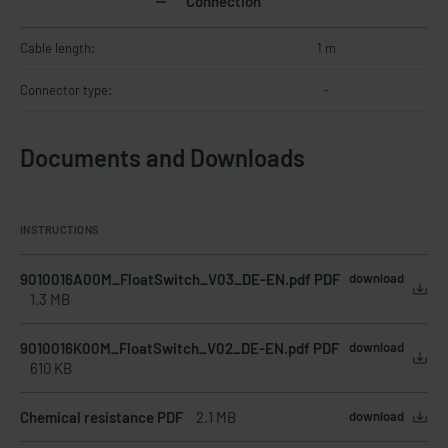
Connection
Cable length:
1 m
Connector type:
-
Documents and Downloads
INSTRUCTIONS
9010016A00M_FloatSwitch_V03_DE-EN.pdf PDF
download
1.3 MB
9010016K00M_FloatSwitch_V02_DE-EN.pdf PDF
download
610 KB
Chemical resistance PDF
2.1 MB
download