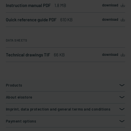
Instruction manual PDF
1.8 MB
download
Quick reference guide PDF
610 KB
download
DATA SHEETS
Technical drawings TIF
66 KB
download
Products
About elostore
Imprint, data protection and general terms and conditions
Payment options