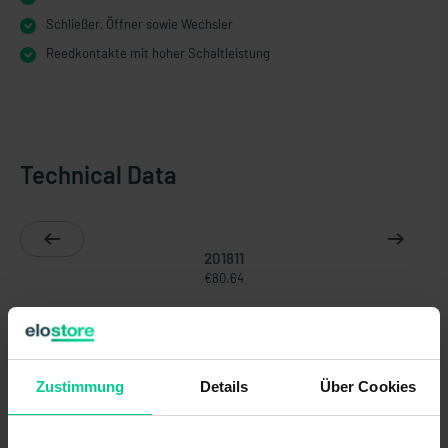
Schließer, Öffner sowie Wechsler
Reedkontakte mit hoher Schaltleistung
Technical Data
201811
€80.64
Electrical data
Change of switching function by
turning the float:
Zustimmung
Details
Über Cookies
Contact form:
1A