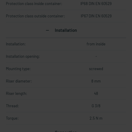
Protection class inside container:
IP68 DIN EN 60529
Protection class outside container:
IP67 DIN EN 60529
Installation
Installation:
from inside
Installation opening:
-
Mounting type:
screwed
Riser diameter:
8 mm
Riser length:
48
Thread:
G 3/8
Torque:
2.5 N m