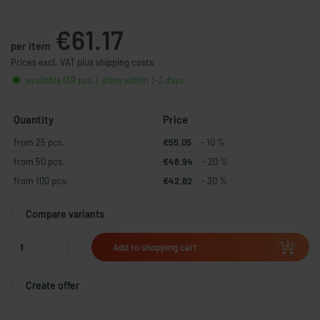
€61.17
per item
Prices excl. VAT plus shipping costs
available (39 pcs.), ships within 1-3 days
Quantity
Price
from 25 pcs.
€55.05
- 10 %
from 50 pcs.
€48.94
- 20 %
from 100 pcs.
€42.82
- 30 %
Compare variants
Add to shopping cart
Create offer