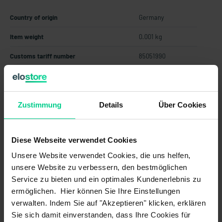
Country of origin
Germany
Item weight
0.001 kg
Customs tariff number
85051990
An extensive range of different magnets and actuators
enables ideal adaptation to your application. Different
designs, materials and installation variants are available for
Zustimmung
Details
Über Cookies
this purpose.
Diese Webseite verwendet Cookies
Features
Unsere Website verwendet Cookies, die uns helfen,
unsere Website zu verbessern, den bestmöglichen
Service zu bieten und ein optimales Kundenerlebnis zu
Ideal adaptation to your application
ermöglichen. Hier können Sie Ihre Einstellungen
Large temperature range
verwalten. Indem Sie auf "Akzeptieren" klicken, erklären
Simple assembly
Sie sich damit einverstanden, dass Ihre Cookies für