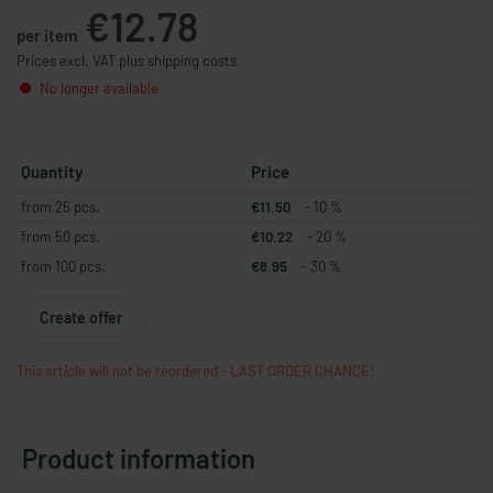
€12.78
per item
Prices excl. VAT plus shipping costs
No longer available
Quantity
Price
from 25 pcs.
€11.50
- 10 %
from 50 pcs.
€10.22
- 20 %
from 100 pcs.
€8.95
- 30 %
Create offer
This article will not be reordered - LAST ORDER CHANCE!
Product information